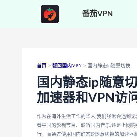
跳
番茄VPN
至
内
容
首页
翻回国内VPN
国内静态ip随意切换
国内静态ip随意
加速器和VPN访
作为在海外生活工作的华人,我们经常会遇到
看中国的影视节目、聆听国内音乐,还是上网购
行。而通过使用国内静态IP随意切换的加速器和