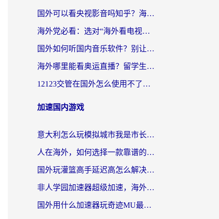
国外可以看央视影音吗知乎？海外党亲测有效的回国加速方案
海外党必看：选对“海外看电视剧软件”，再也不用愁国内剧刷不了
国外如何听国内音乐软件？别让地域限制，断了你的中文歌单
海外哪里能看奥运直播？留学生&海外华人必看的体育赛事观赛终极指南
12123交管在国外怎么使用不了？海外华人必看的无缝访问国内资源指南
加速国内游戏
意大利怎么玩模拟城市我是市长？海外党国服游戏加速终极攻略（附三国3量子特攻解决办法）
人在海外，如何选择一款靠谱的玩剑灵2加速器？
国外玩灌篮高手延迟高怎么解决？海外玩家国服游戏加速终极指南
非人学园加速器超级加速，海外玩家重返国服的通行证
国外用什么加速器玩奇迹MU最好？2026海外玩家国服游戏加速全攻略