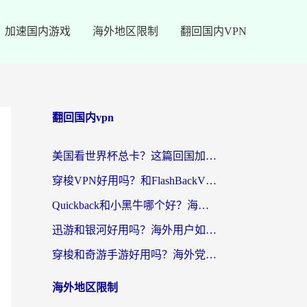
加速国内游戏
海外地区限制
翻回国内VPN
翻回国内vpn
美国看世界杯总卡？这篇回国加速器指南帮你无缝刷国内资源（附苹果手机VPN设置步骤）
穿梭VPN好用吗？和FlashBackVPN对比哪个回国效果更好？
Quickback和小黑牛哪个好？海外党亲测指南，选对回国加速器秒回国内
迅游和银河好用吗？海外用户如何选择回国加速器实现无缝访问国内资源
穿梭和奇游手游好用吗？海外党亲测3款回国加速器，附蜜蜂加速器七天试用攻略
海外地区限制