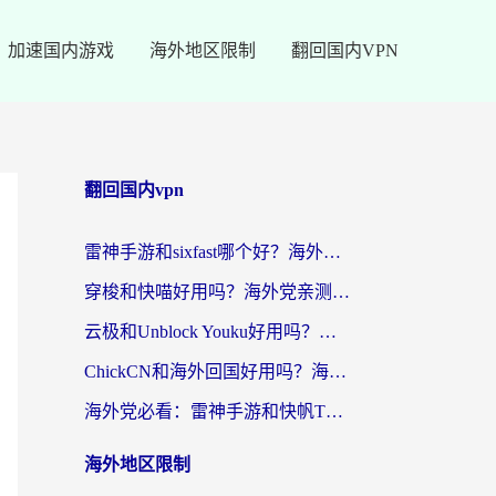
加速国内游戏
海外地区限制
翻回国内VPN
翻回国内vpn
雷神手游和sixfast哪个好？海外党亲测3款回国加速器，教你选对不踩坑
穿梭和快喵好用吗？海外党亲测：小众加速器对比+番茄加速器深度体验
云极和Unblock Youku好用吗？海外党亲测+2026回国加速器避坑指南
ChickCN和海外回国好用吗？海外党2026亲测：从手游到影音，选对加速器的3个关键
海外党必看：雷神手游和快帆TV版好用吗？3步选对回国加速器不踩坑
海外地区限制