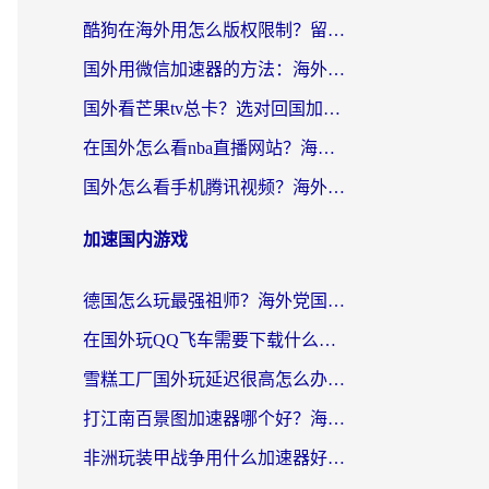
酷狗在海外用怎么版权限制？留学生亲测：3步解决听国内音乐难题
国外用微信加速器的方法：海外党无缝连接国内生活的实用指南
国外看芒果tv总卡？选对回国加速器，轻松追《浪姐》不费劲
在国外怎么看nba直播网站？海外党专属体育观赛指南，告别地区限制！
国外怎么看手机腾讯视频？海外党亲测有效的追剧加速器选择指南
加速国内游戏
德国怎么玩最强祖师？海外党国服游戏加速器选择全攻略（附宝可梦Online实测）
在国外玩QQ飞车需要下载什么加速器呢？海外党亲测有效的国服游戏加速指南
雪糕工厂国外玩延迟很高怎么办？海外玩家国服游戏加速终极攻略（附实测推荐）
打江南百景图加速器哪个好？海外党踩坑N次后，终于找到不卡的秘诀
非洲玩装甲战争用什么加速器好？海外党亲测有效的国服游戏加速方案