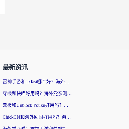
最新资讯
雷神手游和sixfast哪个好？海外党亲测3款回国加速器，教你选对不踩坑
穿梭和快喵好用吗？海外党亲测：小众加速器对比+番茄加速器深度体验
云极和Unblock Youku好用吗？海外党亲测+2026回国加速器避坑指南
ChickCN和海外回国好用吗？海外党2026亲测：从手游到影音，选对加速器的3个关键
海外党必看：雷神手游和快帆TV版好用吗？3步选对回国加速器不踩坑