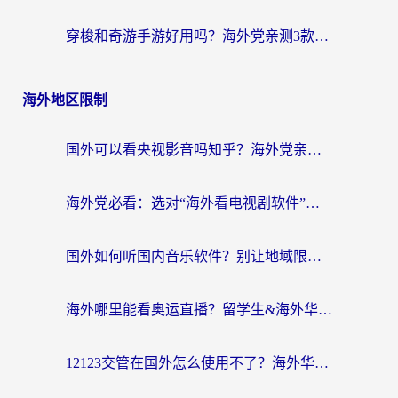
穿梭和奇游手游好用吗？海外党亲测3款回国加速器，附蜜蜂加速器七天试用攻略
海外地区限制
国外可以看央视影音吗知乎？海外党亲测有效的回国加速方案
海外党必看：选对“海外看电视剧软件”，再也不用愁国内剧刷不了
国外如何听国内音乐软件？别让地域限制，断了你的中文歌单
海外哪里能看奥运直播？留学生&海外华人必看的体育赛事观赛终极指南
12123交管在国外怎么使用不了？海外华人必看的无缝访问国内资源指南