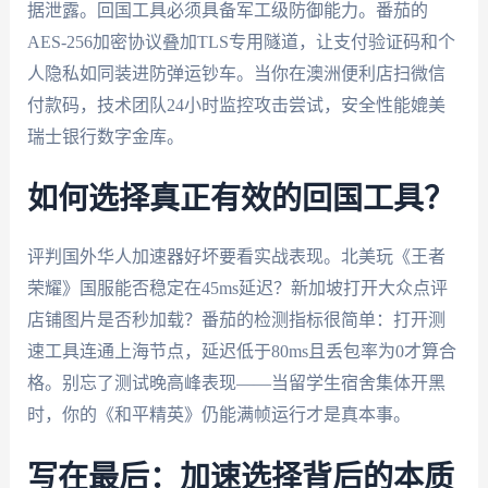
据泄露。回国工具必须具备军工级防御能力。番茄的
AES-256加密协议叠加TLS专用隧道，让支付验证码和个
人隐私如同装进防弹运钞车。当你在澳洲便利店扫微信
付款码，技术团队24小时监控攻击尝试，安全性能媲美
瑞士银行数字金库。
如何选择真正有效的回国工具？
评判国外华人加速器好坏要看实战表现。北美玩《王者
荣耀》国服能否稳定在45ms延迟？新加坡打开大众点评
店铺图片是否秒加载？番茄的检测指标很简单：打开测
速工具连通上海节点，延迟低于80ms且丢包率为0才算合
格。别忘了测试晚高峰表现——当留学生宿舍集体开黑
时，你的《和平精英》仍能满帧运行才是真本事。
写在最后：加速选择背后的本质