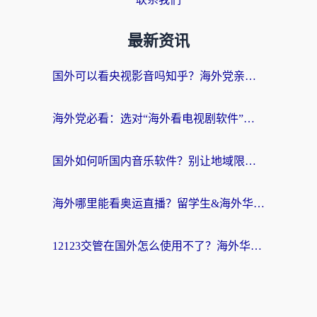
最新资讯
国外可以看央视影音吗知乎？海外党亲测有效的回国加速方案
海外党必看：选对“海外看电视剧软件”，再也不用愁国内剧刷不了
国外如何听国内音乐软件？别让地域限制，断了你的中文歌单
海外哪里能看奥运直播？留学生&海外华人必看的体育赛事观赛终极指南
12123交管在国外怎么使用不了？海外华人必看的无缝访问国内资源指南