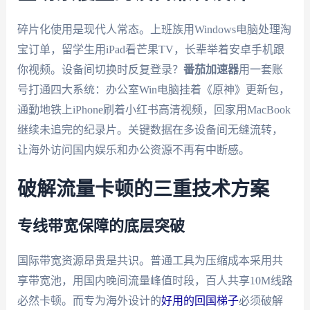
碎片化使用是现代人常态。上班族用Windows电脑处理淘
宝订单，留学生用iPad看芒果TV，长辈举着安卓手机跟
你视频。设备间切换时反复登录？
番茄加速器
用一套账
号打通四大系统：办公室Win电脑挂着《原神》更新包，
通勤地铁上iPhone刷着小红书高清视频，回家用MacBook
继续未追完的纪录片。关键数据在多设备间无缝流转，
让海外访问国内娱乐和办公资源不再有中断感。
破解流量卡顿的三重技术方案
专线带宽保障的底层突破
国际带宽资源昂贵是共识。普通工具为压缩成本采用共
享带宽池，用国内晚间流量峰值时段，百人共享10M线路
必然卡顿。而专为海外设计的
好用的回国梯子
必须破解