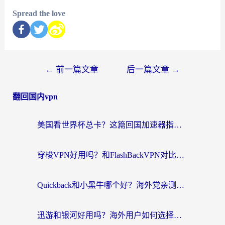
Spread the love
←
前一篇文章
后一篇文章
→
翻回国内vpn
美国看世界杯总卡？这篇回国加速器指南帮你无缝刷国内资源（附苹果手机VPN设置步骤）
穿梭VPN好用吗？和FlashBackVPN对比哪个回国效果更好？
Quickback和小黑牛哪个好？海外党亲测指南，选对回国加速器秒回国内
迅游和银河好用吗？海外用户如何选择回国加速器实现无缝访问国内资源