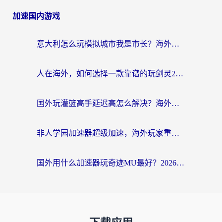
加速国内游戏
意大利怎么玩模拟城市我是市长？海外党国服游戏加速终极攻略（附三国3量子特攻解决办法）
人在海外，如何选择一款靠谱的玩剑灵2加速器？
国外玩灌篮高手延迟高怎么解决？海外玩家国服游戏加速终极指南
非人学园加速器超级加速，海外玩家重返国服的通行证
国外用什么加速器玩奇迹MU最好？2026海外玩家国服游戏加速全攻略