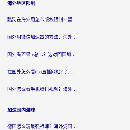
海外地区限制
酷狗在海外用怎么版权限制？留学生亲测：3步解决听国内音乐难题
国外用微信加速器的方法：海外党无缝连接国内生活的实用指南
国外看芒果tv总卡？选对回国加速器，轻松追《浪姐》不费劲
在国外怎么看nba直播网站？海外党专属体育观赛指南，告别地区限制！
国外怎么看手机腾讯视频？海外党亲测有效的追剧加速器选择指南
加速国内游戏
德国怎么玩最强祖师？海外党国服游戏加速器选择全攻略（附宝可梦Online实测）