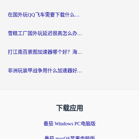
在国外玩QQ飞车需要下载什么加速器呢？海外党亲测有效的国服游戏加速指南
雪糕工厂国外玩延迟很高怎么办？海外玩家国服游戏加速终极攻略（附实测推荐）
打江南百景图加速器哪个好？海外党踩坑N次后，终于找到不卡的秘诀
非洲玩装甲战争用什么加速器好？海外党亲测有效的国服游戏加速方案
下载应用
番茄 Windows PC电脑版
番茄 macOS苹果电脑版