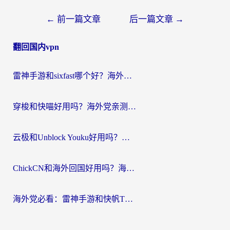
文
←
前一篇文章
后一篇文章
→
章
翻回国内vpn
导
航
雷神手游和sixfast哪个好？海外党亲测3款回国加速器，教你选对不踩坑
穿梭和快喵好用吗？海外党亲测：小众加速器对比+番茄加速器深度体验
云极和Unblock Youku好用吗？海外党亲测+2026回国加速器避坑指南
ChickCN和海外回国好用吗？海外党2026亲测：从手游到影音，选对加速器的3个关键
海外党必看：雷神手游和快帆TV版好用吗？3步选对回国加速器不踩坑