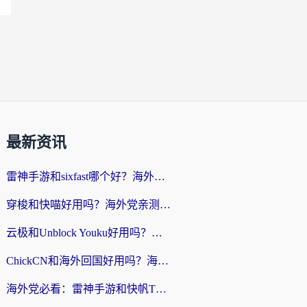
最新资讯
雷神手游和sixfast哪个好？海外党亲测3款回国加速器，教你选对不踩坑
穿梭和快喵好用吗？海外党亲测：小众加速器对比+番茄加速器深度体验
云极和Unblock Youku好用吗？海外党亲测+2026回国加速器避坑指南
ChickCN和海外回国好用吗？海外党2026亲测：从手游到影音，选对加速器的3个关键
海外党必看：雷神手游和快帆TV版好用吗？3步选对回国加速器不踩坑