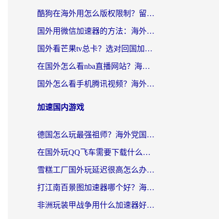
酷狗在海外用怎么版权限制？留学生亲测：3步解决听国内音乐难题
国外用微信加速器的方法：海外党无缝连接国内生活的实用指南
国外看芒果tv总卡？选对回国加速器，轻松追《浪姐》不费劲
在国外怎么看nba直播网站？海外党专属体育观赛指南，告别地区限制！
国外怎么看手机腾讯视频？海外党亲测有效的追剧加速器选择指南
加速国内游戏
德国怎么玩最强祖师？海外党国服游戏加速器选择全攻略（附宝可梦Online实测）
在国外玩QQ飞车需要下载什么加速器呢？海外党亲测有效的国服游戏加速指南
雪糕工厂国外玩延迟很高怎么办？海外玩家国服游戏加速终极攻略（附实测推荐）
打江南百景图加速器哪个好？海外党踩坑N次后，终于找到不卡的秘诀
非洲玩装甲战争用什么加速器好？海外党亲测有效的国服游戏加速方案