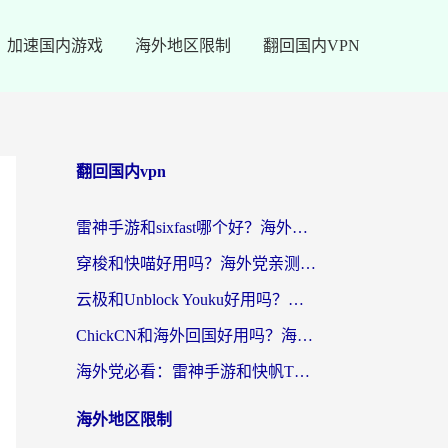
加速国内游戏
海外地区限制
翻回国内VPN
翻回国内vpn
雷神手游和sixfast哪个好？海外党亲测3款回国加速器，教你选对不踩坑
穿梭和快喵好用吗？海外党亲测：小众加速器对比+番茄加速器深度体验
云极和Unblock Youku好用吗？海外党亲测+2026回国加速器避坑指南
ChickCN和海外回国好用吗？海外党2026亲测：从手游到影音，选对加速器的3个关键
海外党必看：雷神手游和快帆TV版好用吗？3步选对回国加速器不踩坑
海外地区限制