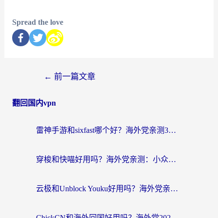
Spread the love
←
前一篇文章
翻回国内vpn
雷神手游和sixfast哪个好？海外党亲测3款回国加速器，教你选对不踩坑
穿梭和快喵好用吗？海外党亲测：小众加速器对比+番茄加速器深度体验
云极和Unblock Youku好用吗？海外党亲测+2026回国加速器避坑指南
ChickCN和海外回国好用吗？海外党2026亲测：从手游到影音，选对加速器的3个关键