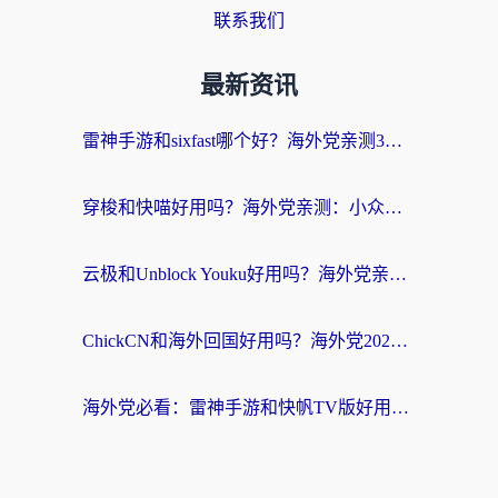
联系我们
最新资讯
雷神手游和sixfast哪个好？海外党亲测3款回国加速器，教你选对不踩坑
穿梭和快喵好用吗？海外党亲测：小众加速器对比+番茄加速器深度体验
云极和Unblock Youku好用吗？海外党亲测+2026回国加速器避坑指南
ChickCN和海外回国好用吗？海外党2026亲测：从手游到影音，选对加速器的3个关键
海外党必看：雷神手游和快帆TV版好用吗？3步选对回国加速器不踩坑