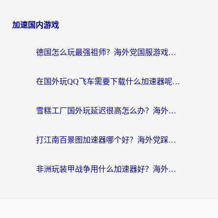
加速国内游戏
德国怎么玩最强祖师？海外党国服游戏加速器选择全攻略（附宝可梦Online实测）
在国外玩QQ飞车需要下载什么加速器呢？海外党亲测有效的国服游戏加速指南
雪糕工厂国外玩延迟很高怎么办？海外玩家国服游戏加速终极攻略（附实测推荐）
打江南百景图加速器哪个好？海外党踩坑N次后，终于找到不卡的秘诀
非洲玩装甲战争用什么加速器好？海外党亲测有效的国服游戏加速方案