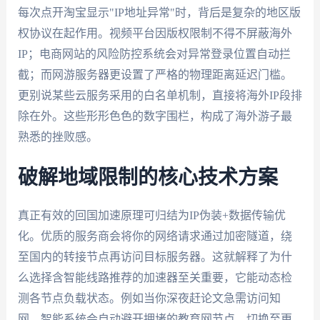
每次点开淘宝显示"IP地址异常"时，背后是复杂的地区版
权协议在起作用。视频平台因版权限制不得不屏蔽海外
IP；电商网站的风险防控系统会对异常登录位置自动拦
截；而网游服务器更设置了严格的物理距离延迟门槛。
更别说某些云服务采用的白名单机制，直接将海外IP段排
除在外。这些形形色色的数字围栏，构成了海外游子最
熟悉的挫败感。
破解地域限制的核心技术方案
真正有效的回国加速原理可归结为IP伪装+数据传输优
化。优质的服务商会将你的网络请求通过加密隧道，绕
至国内的转接节点再访问目标服务器。这就解释了为什
么选择含智能线路推荐的加速器至关重要，它能动态检
测各节点负载状态。例如当你深夜赶论文急需访问知
网，智能系统会自动避开拥堵的教育网节点，切换至更