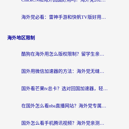
海外党必看：雷神手游和快帆TV版好用吗？3步选对回国加速器不踩坑
海外地区限制
酷狗在海外用怎么版权限制？留学生亲测：3步解决听国内音乐难题
国外用微信加速器的方法：海外党无缝连接国内生活的实用指南
国外看芒果tv总卡？选对回国加速器，轻松追《浪姐》不费劲
在国外怎么看nba直播网站？海外党专属体育观赛指南，告别地区限制！
国外怎么看手机腾讯视频？海外党亲测有效的追剧加速器选择指南