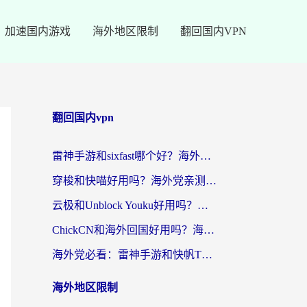
加速国内游戏
海外地区限制
翻回国内VPN
翻回国内vpn
雷神手游和sixfast哪个好？海外党亲测3款回国加速器，教你选对不踩坑
穿梭和快喵好用吗？海外党亲测：小众加速器对比+番茄加速器深度体验
云极和Unblock Youku好用吗？海外党亲测+2026回国加速器避坑指南
ChickCN和海外回国好用吗？海外党2026亲测：从手游到影音，选对加速器的3个关键
海外党必看：雷神手游和快帆TV版好用吗？3步选对回国加速器不踩坑
海外地区限制