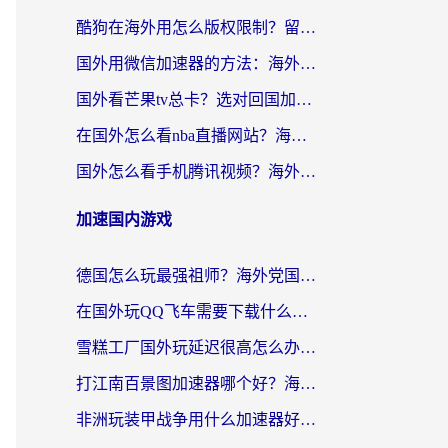
酷狗在海外用怎么版权限制？留学生亲测：3步解决听国内音乐难题
国外用微信加速器的方法：海外党无缝连接国内生活的实用指南
国外看芒果tv总卡？选对回国加速器，轻松追《浪姐》不费劲
在国外怎么看nba直播网站？海外党专属体育观赛指南，告别地区限制！
国外怎么看手机腾讯视频？海外党亲测有效的追剧加速器选择指南
加速国内游戏
德国怎么玩最强祖师？海外党国服游戏加速器选择全攻略（附宝可梦Online实测）
在国外玩QQ飞车需要下载什么加速器呢？海外党亲测有效的国服游戏加速指南
雪糕工厂国外玩延迟很高怎么办？海外玩家国服游戏加速终极攻略（附实测推荐）
打江南百景图加速器哪个好？海外党踩坑N次后，终于找到不卡的秘诀
非洲玩装甲战争用什么加速器好？海外党亲测有效的国服游戏加速方案