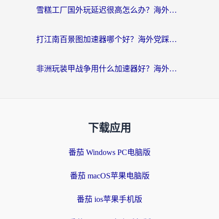
雪糕工厂国外玩延迟很高怎么办？海外玩家国服游戏加速终极攻略（附实测推荐）
打江南百景图加速器哪个好？海外党踩坑N次后，终于找到不卡的秘诀
非洲玩装甲战争用什么加速器好？海外党亲测有效的国服游戏加速方案
下载应用
番茄 Windows PC电脑版
番茄 macOS苹果电脑版
番茄 ios苹果手机版