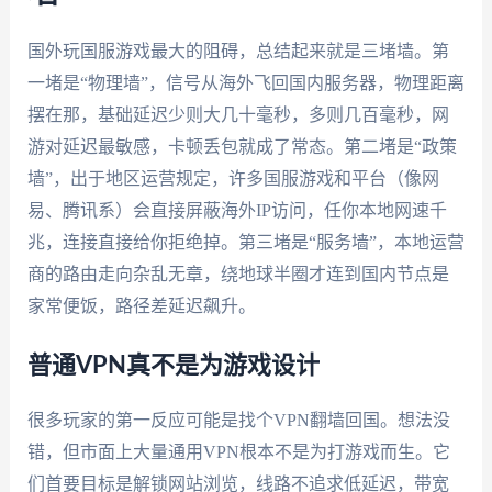
国外玩国服游戏最大的阻碍，总结起来就是三堵墙。第
一堵是“物理墙”，信号从海外飞回国内服务器，物理距离
摆在那，基础延迟少则大几十毫秒，多则几百毫秒，网
游对延迟最敏感，卡顿丢包就成了常态。第二堵是“政策
墙”，出于地区运营规定，许多国服游戏和平台（像网
易、腾讯系）会直接屏蔽海外IP访问，任你本地网速千
兆，连接直接给你拒绝掉。第三堵是“服务墙”，本地运营
商的路由走向杂乱无章，绕地球半圈才连到国内节点是
家常便饭，路径差延迟飙升。
普通VPN真不是为游戏设计
很多玩家的第一反应可能是找个VPN翻墙回国。想法没
错，但市面上大量通用VPN根本不是为打游戏而生。它
们首要目标是解锁网站浏览，线路不追求低延迟，带宽