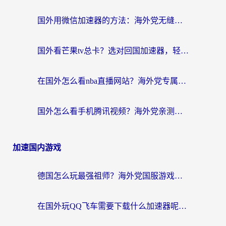
国外用微信加速器的方法：海外党无缝连接国内生活的实用指南
国外看芒果tv总卡？选对回国加速器，轻松追《浪姐》不费劲
在国外怎么看nba直播网站？海外党专属体育观赛指南，告别地区限制！
国外怎么看手机腾讯视频？海外党亲测有效的追剧加速器选择指南
加速国内游戏
德国怎么玩最强祖师？海外党国服游戏加速器选择全攻略（附宝可梦Online实测）
在国外玩QQ飞车需要下载什么加速器呢？海外党亲测有效的国服游戏加速指南