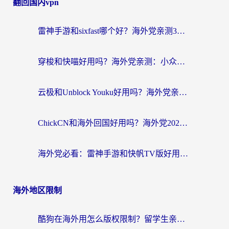
翻回国内vpn
雷神手游和sixfast哪个好？海外党亲测3款回国加速器，教你选对不踩坑
穿梭和快喵好用吗？海外党亲测：小众加速器对比+番茄加速器深度体验
云极和Unblock Youku好用吗？海外党亲测+2026回国加速器避坑指南
ChickCN和海外回国好用吗？海外党2026亲测：从手游到影音，选对加速器的3个关键
海外党必看：雷神手游和快帆TV版好用吗？3步选对回国加速器不踩坑
海外地区限制
酷狗在海外用怎么版权限制？留学生亲测：3步解决听国内音乐难题