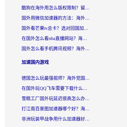
酷狗在海外用怎么版权限制？留学生亲测：3步解决听国内音乐难题
国外用微信加速器的方法：海外党无缝连接国内生活的实用指南
国外看芒果tv总卡？选对回国加速器，轻松追《浪姐》不费劲
在国外怎么看nba直播网站？海外党专属体育观赛指南，告别地区限制！
国外怎么看手机腾讯视频？海外党亲测有效的追剧加速器选择指南
加速国内游戏
德国怎么玩最强祖师？海外党国服游戏加速器选择全攻略（附宝可梦Online实测）
在国外玩QQ飞车需要下载什么加速器呢？海外党亲测有效的国服游戏加速指南
雪糕工厂国外玩延迟很高怎么办？海外玩家国服游戏加速终极攻略（附实测推荐）
打江南百景图加速器哪个好？海外党踩坑N次后，终于找到不卡的秘诀
非洲玩装甲战争用什么加速器好？海外党亲测有效的国服游戏加速方案