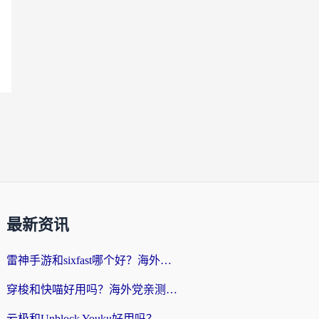
最新资讯
雷神手游和sixfast哪个好？海外党亲测3款回国加速器，教你选对不踩坑
穿梭和快喵好用吗？海外党亲测：小众加速器对比+番茄加速器深度体验
云极和Unblock Youku好用吗？海外党亲测+2026回国加速器避坑指南