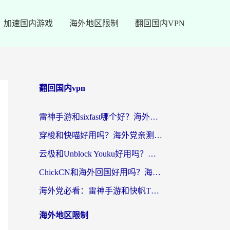
加速国内游戏
海外地区限制
翻回国内VPN
翻回国内vpn
雷神手游和sixfast哪个好？海外党亲测3款回国加速器，教你选对不踩坑
穿梭和快喵好用吗？海外党亲测：小众加速器对比+番茄加速器深度体验
云极和Unblock Youku好用吗？海外党亲测+2026回国加速器避坑指南
ChickCN和海外回国好用吗？海外党2026亲测：从手游到影音，选对加速器的3个关键
海外党必看：雷神手游和快帆TV版好用吗？3步选对回国加速器不踩坑
海外地区限制