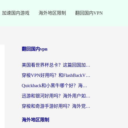
加速国内游戏
海外地区限制
翻回国内VPN
翻回国内vpn
美国看世界杯总卡？这篇回国加速器指南帮你无缝刷国内资源（附苹果手机VPN设置步骤）
穿梭VPN好用吗？和FlashBackVPN对比哪个回国效果更好？
Quickback和小黑牛哪个好？海外党亲测指南，选对回国加速器秒回国内
迅游和银河好用吗？海外用户如何选择回国加速器实现无缝访问国内资源
穿梭和奇游手游好用吗？海外党亲测3款回国加速器，附蜜蜂加速器七天试用攻略
海外地区限制