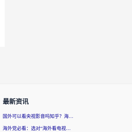
最新资讯
国外可以看央视影音吗知乎？海外党亲测有效的回国加速方案
海外党必看：选对“海外看电视剧软件”，再也不用愁国内剧刷不了