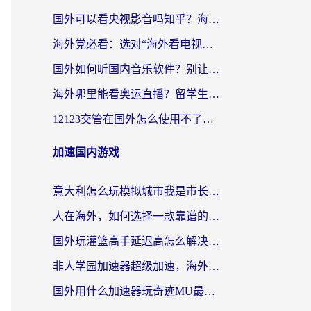
国外可以看央视影音吗知乎？海外党亲测有效的回国加速方案
海外党必看：选对“海外看电视剧软件”，再也不用愁国内剧刷不了
国外如何听国内音乐软件？别让地域限制，断了你的中文歌单
海外哪里能看奥运直播？留学生&海外华人必看的体育赛事观赛终极指南
12123交管在国外怎么使用不了？海外华人必看的无缝访问国内资源指南
加速国内游戏
意大利怎么玩模拟城市我是市长？海外党国服游戏加速终极攻略（附三国3量子特攻解决办法）
人在海外，如何选择一款靠谱的玩剑灵2加速器？
国外玩灌篮高手延迟高怎么解决？海外玩家国服游戏加速终极指南
非人学园加速器超级加速，海外玩家重返国服的通行证
国外用什么加速器玩奇迹MU最好？2026海外玩家国服游戏加速全攻略