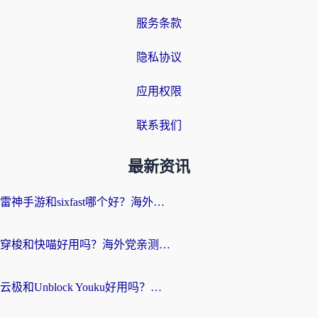
服务条款
隐私协议
应用权限
联系我们
最新资讯
雷神手游和sixfast哪个好？海外党亲测3款回国加速器，教你选对不踩坑
穿梭和快喵好用吗？海外党亲测：小众加速器对比+番茄加速器深度体验
云极和Unblock Youku好用吗？海外党亲测+2026回国加速器避坑指南