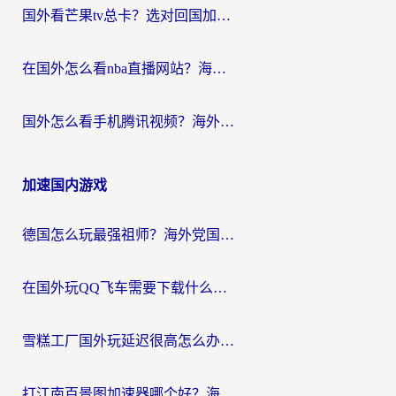
国外看芒果tv总卡？选对回国加速器，轻松追《浪姐》不费劲
在国外怎么看nba直播网站？海外党专属体育观赛指南，告别地区限制！
国外怎么看手机腾讯视频？海外党亲测有效的追剧加速器选择指南
加速国内游戏
德国怎么玩最强祖师？海外党国服游戏加速器选择全攻略（附宝可梦Online实测）
在国外玩QQ飞车需要下载什么加速器呢？海外党亲测有效的国服游戏加速指南
雪糕工厂国外玩延迟很高怎么办？海外玩家国服游戏加速终极攻略（附实测推荐）
打江南百景图加速器哪个好？海外党踩坑N次后，终于找到不卡的秘诀