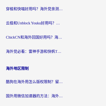
穿梭和快喵好用吗？海外党亲测：小众加速器对比+番茄加速器深度体验
云极和Unblock Youku好用吗？海外党亲测+2026回国加速器避坑指南
ChickCN和海外回国好用吗？海外党2026亲测：从手游到影音，选对加速器的3个关键
海外党必看：雷神手游和快帆TV版好用吗？3步选对回国加速器不踩坑
海外地区限制
酷狗在海外用怎么版权限制？留学生亲测：3步解决听国内音乐难题
国外用微信加速器的方法：海外党无缝连接国内生活的实用指南