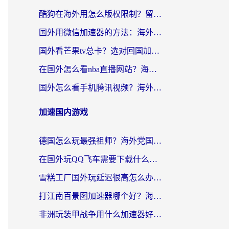
酷狗在海外用怎么版权限制？留学生亲测：3步解决听国内音乐难题
国外用微信加速器的方法：海外党无缝连接国内生活的实用指南
国外看芒果tv总卡？选对回国加速器，轻松追《浪姐》不费劲
在国外怎么看nba直播网站？海外党专属体育观赛指南，告别地区限制！
国外怎么看手机腾讯视频？海外党亲测有效的追剧加速器选择指南
加速国内游戏
德国怎么玩最强祖师？海外党国服游戏加速器选择全攻略（附宝可梦Online实测）
在国外玩QQ飞车需要下载什么加速器呢？海外党亲测有效的国服游戏加速指南
雪糕工厂国外玩延迟很高怎么办？海外玩家国服游戏加速终极攻略（附实测推荐）
打江南百景图加速器哪个好？海外党踩坑N次后，终于找到不卡的秘诀
非洲玩装甲战争用什么加速器好？海外党亲测有效的国服游戏加速方案