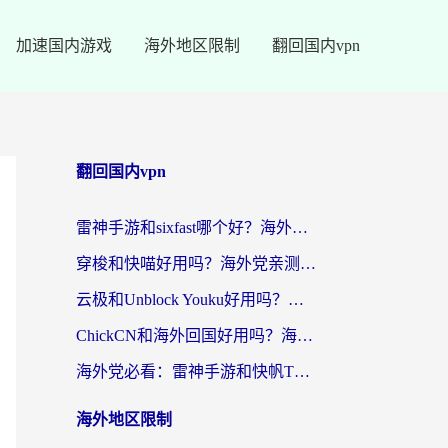
加速国内游戏
海外地区限制
翻回国内vpn
翻回国内vpn
雷神手游和sixfast哪个好？海外党亲测3款回国加速器，教你选对不踩坑
穿梭和快喵好用吗？海外党亲测：小众加速器对比+番茄加速器深度体验
云极和Unblock Youku好用吗？海外党亲测+2026回国加速器避坑指南
ChickCN和海外回国好用吗？海外党2026亲测：从手游到影音，选对加速器的3个关键
海外党必看：雷神手游和快帆TV版好用吗？3步选对回国加速器不踩坑
海外地区限制