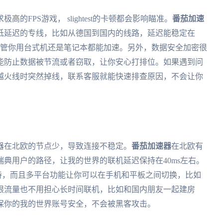
FPS游戏， slightest的卡顿都会影响瞄准。
番茄加速
低延迟的专线，比如从德国到国内的线路，延迟能稳定在
平台，不管你用台式机还是笔记本都能加速。另外，数据安全加密很
能防止数据被节流或者窃取，让你安心打排位。如果遇到问
穿越火线时突然掉线，联系客服就能快速排查原因，不会让你
器在北欧的节点少，导致连接不稳定。
番茄加速器
在北欧有
典用户的路径，让我的世界的联机延迟保持在40ms左右。
支持，而且多平台功能让你可以在手机和平板之间切换，比如
限流量也不用担心长时间联机，比如和国内朋友一起建房
保你的我的世界账号安全，不会被黑客攻击。