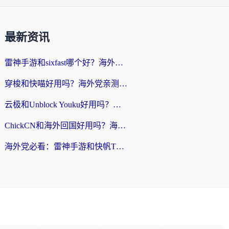
最新资讯
雷神手游和sixfast哪个好？海外党亲测3款回国加速器，教你选对不踩坑
穿梭和快喵好用吗？海外党亲测：小众加速器对比+番茄加速器深度体验
云极和Unblock Youku好用吗？海外党亲测+2026回国加速器避坑指南
ChickCN和海外回国好用吗？海外党2026亲测：从手游到影音，选对加速器的3个关键
海外党必看：雷神手游和快帆TV版好用吗？3步选对回国加速器不踩坑