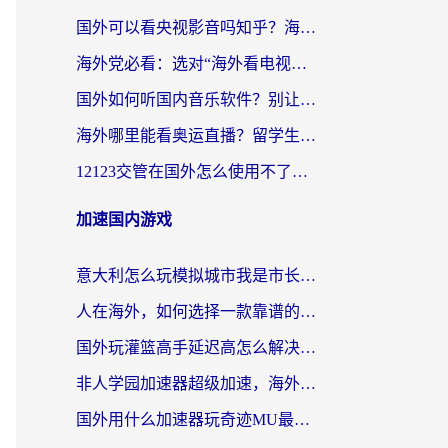
国外可以看央视影音吗知乎？海外党亲测有效的回国加速方案
海外党必看：选对“海外看电视剧软件”，再也不用愁国内剧刷不了
国外如何听国内音乐软件？别让地域限制，断了你的中文歌单
海外哪里能看奥运直播？留学生&海外华人必看的体育赛事观赛终极指南
12123交管在国外怎么使用不了？海外华人必看的无缝访问国内资源指南
加速国内游戏
意大利怎么玩模拟城市我是市长？海外党国服游戏加速终极攻略（附三国3量子特攻解决办法）
人在海外，如何选择一款靠谱的玩剑灵2加速器？
国外玩灌篮高手延迟高怎么解决？海外玩家国服游戏加速终极指南
非人学园加速器超级加速，海外玩家重返国服的通行证
国外用什么加速器玩奇迹MU最好？2026海外玩家国服游戏加速全攻略