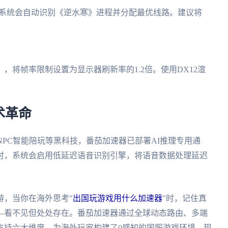
，系统会自动识别《逆水寒》进程并分配最优线路。建议将
，将帧率限制设置为显示器刷新率的1.2倍。使用DX12渲
术革命
NPC智能陪玩等黑科技，番茄加速器已部署AI推理专用通
互时，系统会启用低延迟语音识别引擎，将语音数据处理延迟
游，当你在海外思考"
出国玩游戏用什么加速器
"时，记住真
—看不见但处处存在。番茄加速器通过全球动态路由、多端
支持六大维度，为海外玩家构建了0感知的国服游戏环境。现