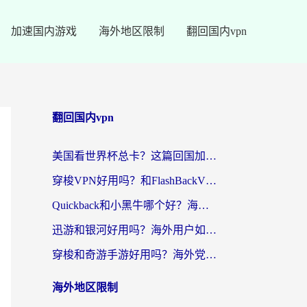
加速国内游戏
海外地区限制
翻回国内vpn
翻回国内vpn
美国看世界杯总卡？这篇回国加速器指南帮你无缝刷国内资源（附苹果手机VPN设置步骤）
穿梭VPN好用吗？和FlashBackVPN对比哪个回国效果更好？
Quickback和小黑牛哪个好？海外党亲测指南，选对回国加速器秒回国内
迅游和银河好用吗？海外用户如何选择回国加速器实现无缝访问国内资源
穿梭和奇游手游好用吗？海外党亲测3款回国加速器，附蜜蜂加速器七天试用攻略
海外地区限制