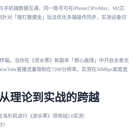
版与手机端数据互通，同一账号可在iPhone15ProMax、M2芯
。特别针对「搜打撤摸金」玩法优化多端操作同步，实测设备切
数据传输。当你在《逆水寒》新副本「燃心画境」中开启全景光
uTube直播流量限制在720P分辨率。实测在50Mbps家庭宽
从理论到实战的跨越
在洛杉矶进行《逆水寒》领地战2.0实测：
秒）