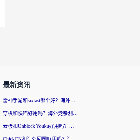
最新资讯
雷神手游和sixfast哪个好？海外党亲测3款回国加速器，教你选对不踩坑
穿梭和快喵好用吗？海外党亲测：小众加速器对比+番茄加速器深度体验
云极和Unblock Youku好用吗？海外党亲测+2026回国加速器避坑指南
ChickCN和海外回国好用吗？海外党2026亲测：从手游到影音，选对加速器的3个关键