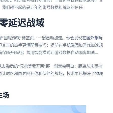
的关键。别等账号被封才后悔！而当你深夜遇技术故障，专
竟，我们输不起的是五年的账号数据和战友的信任。
零延迟战域
"国服游戏"标签页、一键启动加速。你会发现
在国外想玩
但真正的高手更懂配置技巧：提前在手机端添加游戏加速规
保随开随战；善用智能模式让游戏数据自动隔离加速...
友熟悉的"兄弟等我开团"那一刻就会明白：距离从未阻挡
再让时区和国界隔开你和伙伴的战场，技术早已解决了物理
主场