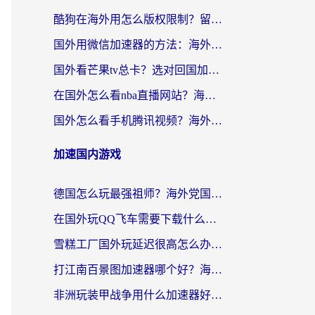
酷狗在海外用怎么版权限制？留学生亲测：3步解决听国内音乐难题
国外用微信加速器的方法：海外党无缝连接国内生活的实用指南
国外看芒果tv总卡？选对回国加速器，轻松追《浪姐》不费劲
在国外怎么看nba直播网站？海外党专属体育观赛指南，告别地区限制！
国外怎么看手机腾讯视频？海外党亲测有效的追剧加速器选择指南
加速国内游戏
德国怎么玩最强祖师？海外党国服游戏加速器选择全攻略（附宝可梦Online实测）
在国外玩QQ飞车需要下载什么加速器呢？海外党亲测有效的国服游戏加速指南
雪糕工厂国外玩延迟很高怎么办？海外玩家国服游戏加速终极攻略（附实测推荐）
打江南百景图加速器哪个好？海外党踩坑N次后，终于找到不卡的秘诀
非洲玩装甲战争用什么加速器好？海外党亲测有效的国服游戏加速方案