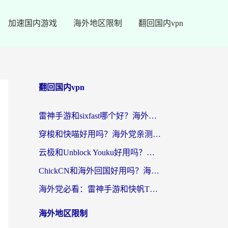
加速国内游戏
海外地区限制
翻回国内vpn
翻回国内vpn
雷神手游和sixfast哪个好？海外党亲测3款回国加速器，教你选对不踩坑
穿梭和快喵好用吗？海外党亲测：小众加速器对比+番茄加速器深度体验
云极和Unblock Youku好用吗？海外党亲测+2026回国加速器避坑指南
ChickCN和海外回国好用吗？海外党2026亲测：从手游到影音，选对加速器的3个关键
海外党必看：雷神手游和快帆TV版好用吗？3步选对回国加速器不踩坑
海外地区限制