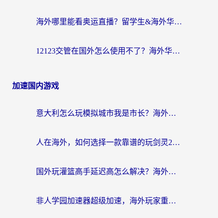
海外哪里能看奥运直播？留学生&海外华人必看的体育赛事观赛终极指南
12123交管在国外怎么使用不了？海外华人必看的无缝访问国内资源指南
加速国内游戏
意大利怎么玩模拟城市我是市长？海外党国服游戏加速终极攻略（附三国3量子特攻解决办法）
人在海外，如何选择一款靠谱的玩剑灵2加速器？
国外玩灌篮高手延迟高怎么解决？海外玩家国服游戏加速终极指南
非人学园加速器超级加速，海外玩家重返国服的通行证