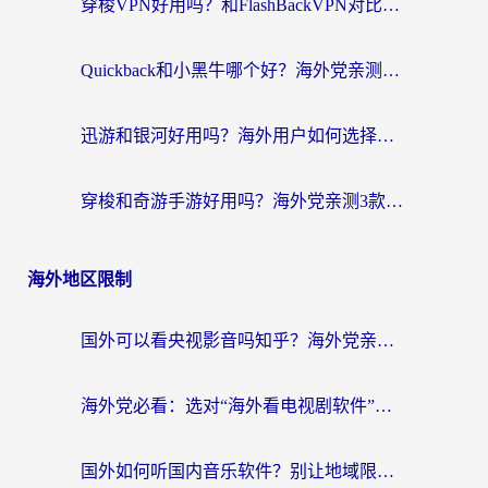
穿梭VPN好用吗？和FlashBackVPN对比哪个回国效果更好？
Quickback和小黑牛哪个好？海外党亲测指南，选对回国加速器秒回国内
迅游和银河好用吗？海外用户如何选择回国加速器实现无缝访问国内资源
穿梭和奇游手游好用吗？海外党亲测3款回国加速器，附蜜蜂加速器七天试用攻略
海外地区限制
国外可以看央视影音吗知乎？海外党亲测有效的回国加速方案
海外党必看：选对“海外看电视剧软件”，再也不用愁国内剧刷不了
国外如何听国内音乐软件？别让地域限制，断了你的中文歌单