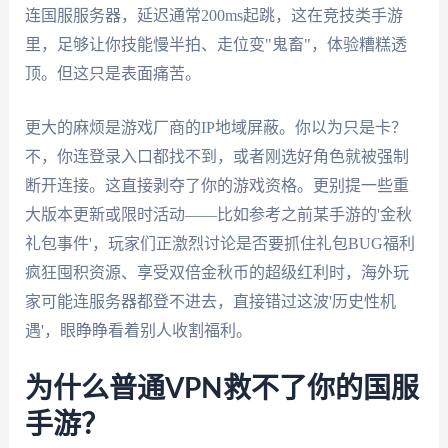
连国服服务器，延迟通常200ms起跳，这在竞技类手游
里，足够让你技能慢半拍、走位变"鬼畜"，体验糟糕透
顶。但这只是表面痛苦。
更大的麻烦是游戏厂商的IP地域屏蔽。你以为只是卡？
不，你连登录入口都找不到，或者刚选好角色就被强制
断开连接。这直接剥夺了你的游戏资格。更别提一些重
大版本更新或限时活动——比如参考之前某手游的'金秋
礼包事件'，玩家们正激烈讨论是否要抓住礼包BUG福利
疯狂囤积资源、享受双倍金秋币的超级红利时，海外玩
家可能连服务器都登不进去，直接错过这波'历史性机
遇'，眼睁睁看着别人收割福利。
为什么普通VPN救不了你的国服
手游？