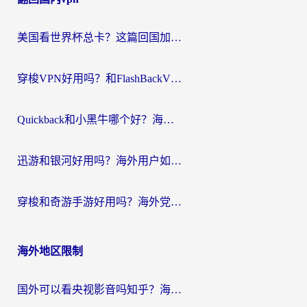
导
航
美国看世界杯总卡？这篇回国加速器指南帮你无缝刷国内资源（附苹果手机VPN设置步骤）
穿梭VPN好用吗？和FlashBackVPN对比哪个回国效果更好？
Quickback和小黑牛哪个好？海外党亲测指南，选对回国加速器秒回国内
迅游和银河好用吗？海外用户如何选择回国加速器实现无缝访问国内资源
穿梭和奇游手游好用吗？海外党亲测3款回国加速器，附蜜蜂加速器七天试用攻略
海外地区限制
国外可以看央视影音吗知乎？海外党亲测有效的回国加速方案