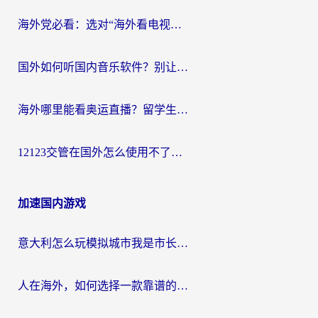
海外党必看：选对“海外看电视剧软件”，再也不用愁国内剧刷不了
国外如何听国内音乐软件？别让地域限制，断了你的中文歌单
海外哪里能看奥运直播？留学生&海外华人必看的体育赛事观赛终极指南
12123交管在国外怎么使用不了？海外华人必看的无缝访问国内资源指南
加速国内游戏
意大利怎么玩模拟城市我是市长？海外党国服游戏加速终极攻略（附三国3量子特攻解决办法）
人在海外，如何选择一款靠谱的玩剑灵2加速器？