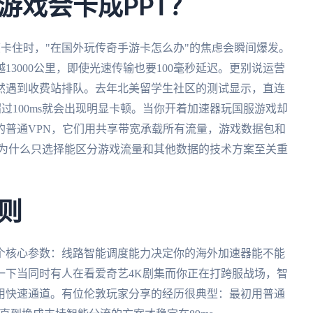
游戏会卡成PPT？
帧卡住时，"在国外玩传奇手游卡怎么办"的焦虑会瞬间爆发。
3000公里，即使光速传输也要100毫秒延迟。更别说运营
然遇到收费站排队。去年北美留学生社区的测试显示，直连
超过100ms就会出现明显卡顿。当你开着加速器玩国服游戏却
的普通VPN，它们用共享带宽承载所有流量，游戏数据包和
了为什么只选择能区分游戏流量和其他数据的技术方案至关重
则
个核心参数：线路智能调度能力决定你的海外加速器能不能
一下当同时有人在看爱奇艺4K剧集而你正在打跨服战场，智
用快速通道。有位伦敦玩家分享的经历很典型：最初用普通