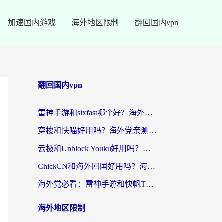
加速国内游戏
海外地区限制
翻回国内vpn
翻回国内vpn
雷神手游和sixfast哪个好？海外党亲测3款回国加速器，教你选对不踩坑
穿梭和快喵好用吗？海外党亲测：小众加速器对比+番茄加速器深度体验
云极和Unblock Youku好用吗？海外党亲测+2026回国加速器避坑指南
ChickCN和海外回国好用吗？海外党2026亲测：从手游到影音，选对加速器的3个关键
海外党必看：雷神手游和快帆TV版好用吗？3步选对回国加速器不踩坑
海外地区限制