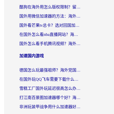
酷狗在海外用怎么版权限制？留学生亲测：3步解决听国内音乐难题
国外用微信加速器的方法：海外党无缝连接国内生活的实用指南
国外看芒果tv总卡？选对回国加速器，轻松追《浪姐》不费劲
在国外怎么看nba直播网站？海外党专属体育观赛指南，告别地区限制！
国外怎么看手机腾讯视频？海外党亲测有效的追剧加速器选择指南
加速国内游戏
德国怎么玩最强祖师？海外党国服游戏加速器选择全攻略（附宝可梦Online实测）
在国外玩QQ飞车需要下载什么加速器呢？海外党亲测有效的国服游戏加速指南
雪糕工厂国外玩延迟很高怎么办？海外玩家国服游戏加速终极攻略（附实测推荐）
打江南百景图加速器哪个好？海外党踩坑N次后，终于找到不卡的秘诀
非洲玩装甲战争用什么加速器好？海外党亲测有效的国服游戏加速方案