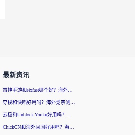
最新资讯
雷神手游和sixfast哪个好？海外党亲测3款回国加速器，教你选对不踩坑
穿梭和快喵好用吗？海外党亲测：小众加速器对比+番茄加速器深度体验
云极和Unblock Youku好用吗？海外党亲测+2026回国加速器避坑指南
ChickCN和海外回国好用吗？海外党2026亲测：从手游到影音，选对加速器的3个关键