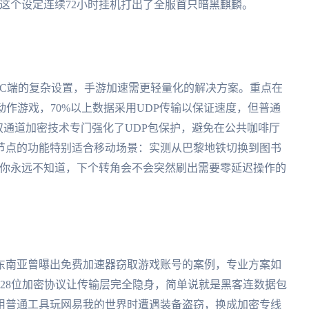
这个设定连续72小时挂机打出了全服首只暗黑麒麟。
PC端的复杂设置，手游加速需更轻量化的解决方案。重点在
动作游戏，70%以上数据采用UDP传输以保证速度，但普通
双通道加密技术专门强化了UDP包保护，避免在公共咖啡厅
节点的功能特别适合移动场景：实测从巴黎地铁切换到图书
毕竟你永远不知道，下个转角会不会突然刷出需要零延迟操作的
东南亚曾曝出免费加速器窃取游戏账号的案例，专业方案如
28位加密协议让传输层完全隐身，简单说就是黑客连数据包
用普通工具玩网易我的世界时遭遇装备盗窃，换成加密专线