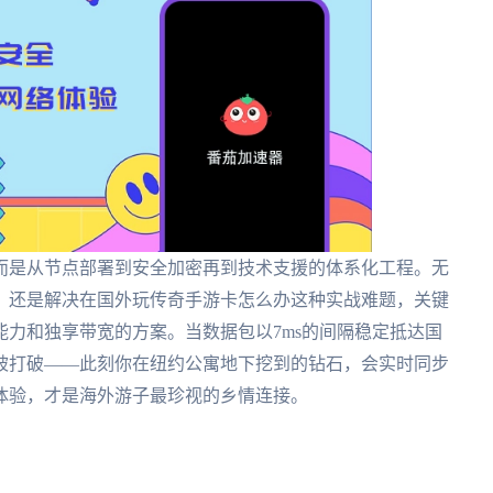
而是从节点部署到安全加密再到技术支援的体系化工程。无
，还是解决在国外玩传奇手游卡怎么办这种实战难题，关键
能力和独享带宽的方案。当数据包以7ms的间隔稳定抵达国
被打破——此刻你在纽约公寓地下挖到的钻石，会实时同步
体验，才是海外游子最珍视的乡情连接。