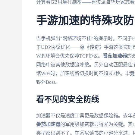
计算着GB用量打副本——有位温哥华玩家靠着
手游加速的特殊攻防
当手机弹出"网络环境不佳"的提示时，不同于
于UDP协议优化——像《传奇》手游这类实时
WiFi环境会优先保障TCP协议。
番茄加速器
的
网络中被其他数据流冲散。另外自动匹配最佳
馆WiFi时，加速线路切换时间不超过3秒。
野外Boss。
看不见的安全防线
加速器不仅是速度工具更是数据保险箱。去年
番茄加速器
的军用级加密就显得尤为关键。其1
类型都识别不了。在悉尼读书的小赵分享过：