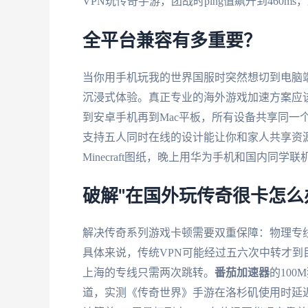
VPN玩传奇手游，团战时ping值飙升到460m
全平台兼容有多重要？
当你用手机玩我的世界国服时突然想切到电脑
沉浸式体验。真正专业的海外游戏加速方案应
到安卓手机再到Mac平板，所有设备共享同一
支持五人同时在线的设计能让你和家人共享资源
Minecraft图纸，晚上用华为手机和国内同学
破解"在国外玩传奇很卡怎么
解决传奇系列游戏卡顿需要双重保障：物理专线
具体来说，传统VPN可能经过五六次中转才
上海的专线只需两次跳转。
番茄加速器
的10
道，实测《传奇世界》手游在洛杉矶使用时延迟从