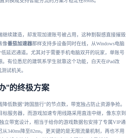
s，直到换成支持智能分流的方案才稳定在89ms。
端继续建造，却发现加速账号被占用，这种割裂感直接摧毁
该像
番茄加速器
那样支持多设备同时在线，从Windows电脑
个低延迟通道。尤其对于需要手机电脑双开的玩家，单账号
。有位悉尼的建筑系学生就靠这个功能，白天在iPad改
联机测试机关。
办"的终极方案
降低数据"跨国旅行"的节点数，带宽独占防止资源争抢。
到目标服务器，而游戏加速专用线路采用直连中继，像东京到
0M独立带宽设计，相当于给你的游戏数据包安排了专属VIP通
340ms降至82ms。更关键的是无限流量机制，再也不用