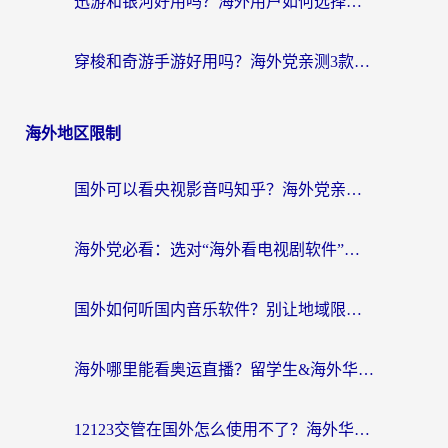
迅游和银河好用吗？海外用户如何选择回国加速器实现无缝访问国内资源
穿梭和奇游手游好用吗？海外党亲测3款回国加速器，附蜜蜂加速器七天试用攻略
海外地区限制
国外可以看央视影音吗知乎？海外党亲测有效的回国加速方案
海外党必看：选对“海外看电视剧软件”，再也不用愁国内剧刷不了
国外如何听国内音乐软件？别让地域限制，断了你的中文歌单
海外哪里能看奥运直播？留学生&海外华人必看的体育赛事观赛终极指南
12123交管在国外怎么使用不了？海外华人必看的无缝访问国内资源指南