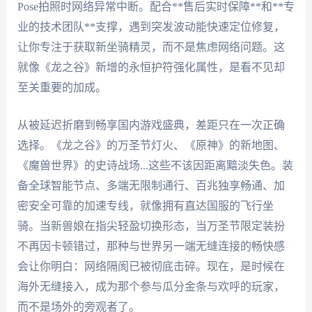
Pose拍照时网络异常中断。配合**售后实时保障**和**专
业的技术团队**支撑，遇到突发波动能快速定位修复，
让你专注于获取新坐骑精灵，而不是焦虑网络问题。这
就像《龙之谷》新增的永恒护符强化属性，是看不见却
至关重要的加成。
从被延迟折磨到畅享国内游戏盛典，差距只在一次正确
选择。《龙之谷》的万圣节灯火、《原神》的新地图、
《魔兽世界》的史诗战场...这些不该因距离黯淡失色。装
备全球智能节点、多端无限制通行、百兆独享畅通、加
密安全可靠的加速专线，就像拥有直达国服的飞行坐
骑。当新兽娘在指尖轻盈切换形态，当万圣节限定装扮
不再因卡顿错过，那种与世界另一端无缝连接的畅快感
会让你明白：网络隔阂已被彻底击碎。现在，是时候在
海外无缝接入，成为那个参与瓜分金条与欢呼的玩家，
而不是场外的旁观者了。