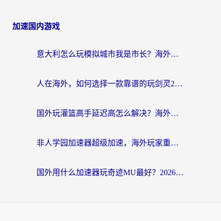
加速国内游戏
意大利怎么玩模拟城市我是市长？海外党国服游戏加速终极攻略（附三国3量子特攻解决办法）
人在海外，如何选择一款靠谱的玩剑灵2加速器？
国外玩灌篮高手延迟高怎么解决？海外玩家国服游戏加速终极指南
非人学园加速器超级加速，海外玩家重返国服的通行证
国外用什么加速器玩奇迹MU最好？2026海外玩家国服游戏加速全攻略