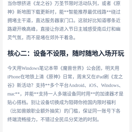
当你想挤进《龙之谷》万圣节限时活动队列，或者《原
神》新地图下载更新时，能**智能推荐最优线路**绕过
拥堵主干道，直达服务器家门口。这就好比知道哪条近
路避开晚高峰，直接让你进入节日主城感受南瓜灯和幽
灵气氛，而不是堵在郊外干着急。
核心二：设备不设限，随时随地入场开玩
今天用Windows笔记本带《魔兽世界》公会团，明天用
iPhone在地铁上清《原神》日常，周末又在iPad刷《龙之
谷》新活动？支持**多个平台Android、iOS、Windows、
mac**，并能**支持一人多端设备同时用**的加速器才是
贴心搭档。别让设备切换成为阻碍你抢国内限时福利
（比如兽娘职业额外抽奖）的门槛，保证同一账号下各
终端流畅接力，不错过全民瓜分奖池的时刻。