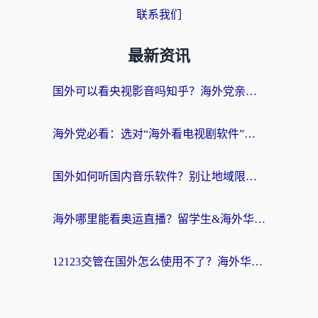
联系我们
最新资讯
国外可以看央视影音吗知乎？海外党亲测有效的回国加速方案
海外党必看：选对“海外看电视剧软件”，再也不用愁国内剧刷不了
国外如何听国内音乐软件？别让地域限制，断了你的中文歌单
海外哪里能看奥运直播？留学生&海外华人必看的体育赛事观赛终极指南
12123交管在国外怎么使用不了？海外华人必看的无缝访问国内资源指南