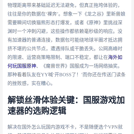
物理距离带来基础延迟无法避免，但真正拖垮体验的，
往往是你的数据在‘裸奔’。想象一下《龙之谷》里新兽娘
需要瞬间切换猫熊形态打爆发，或者《原神》里挑战深
渊时一个冲刺闪避，这些操作都依赖毫秒级的响应。没
有加速器的普通连接，数据包可能绕地球半圈才抵达拥
挤不堪的公共节点，遭遇排队或干脆丢失。公网高峰时
的限速、运营商策略限制、端口不稳定，都让在
海外如
何玩国服原神
、《魔兽世界》国服成为一场网络抽奖。
那种看着队友在YY喊‘开BOSS了！’而你还在传送门读条
的挫败感，实在糟心。
解锁丝滑体验关键：国服游戏加
速器的选购逻辑
解决在国外怎么玩国内游戏不卡，不是随便选个VPN就