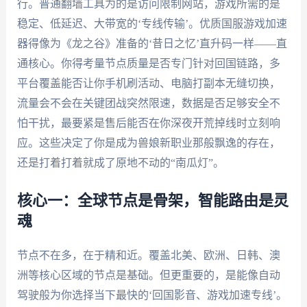
行。普通翻墙工具为的是访问限制网站，游戏所需的是
稳定、低延迟、大带宽的‘专线传输’。优质国服游戏加速
器得像为《龙之谷》准备的‘昔日之忆’直升码一样——直
通核心。你得考量节点质量是否专门针对回国链路，多
平台覆盖能否让你手机刷活动、电脑打副本无缝切换，
流量会不会在关键团战突然限速，数据是否足够安全不
怕干扰，最要紧是售后能否在你深夜开荒掉线时立刻响
应。这些决定了你是成为兽娘新职业那般飘逸的存在，
还是打着打着就成了原地不动的“南瓜灯”。
核心一：全球节点是骨架，智能路由是灵
魂
节点不在多，在于精和近。覆盖北美、欧洲、日韩、澳
洲等核心区域的节点是基础。但更重要的，是能像自动
驾驶般为你选择当下最快的‘回国影音、游戏加速专线’。