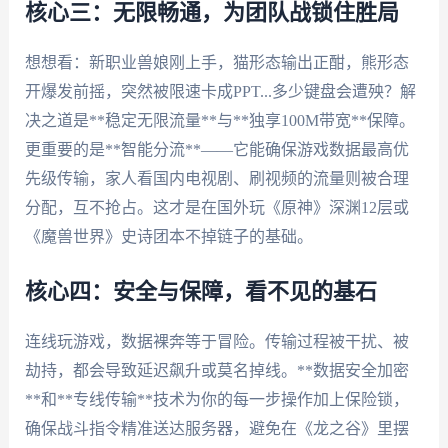
核心三：无限畅通，为团队战锁住胜局
想想看：新职业兽娘刚上手，猫形态输出正酣，熊形态
开爆发前摇，突然被限速卡成PPT...多少键盘会遭殃？解
决之道是**稳定无限流量**与**独享100M带宽**保障。
更重要的是**智能分流**——它能确保游戏数据最高优
先级传输，家人看国内电视剧、刷视频的流量则被合理
分配，互不抢占。这才是在国外玩《原神》深渊12层或
《魔兽世界》史诗团本不掉链子的基础。
核心四：安全与保障，看不见的基石
连线玩游戏，数据裸奔等于冒险。传输过程被干扰、被
劫持，都会导致延迟飙升或莫名掉线。**数据安全加密
**和**专线传输**技术为你的每一步操作加上保险锁，
确保战斗指令精准送达服务器，避免在《龙之谷》里摆