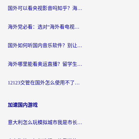
国外可以看央视影音吗知乎？海外党亲测有效的回国加速方案
海外党必看：选对“海外看电视剧软件”，再也不用愁国内剧刷不了
国外如何听国内音乐软件？别让地域限制，断了你的中文歌单
海外哪里能看奥运直播？留学生&海外华人必看的体育赛事观赛终极指南
12123交管在国外怎么使用不了？海外华人必看的无缝访问国内资源指南
加速国内游戏
意大利怎么玩模拟城市我是市长？海外党国服游戏加速终极攻略（附三国3量子特攻解决办法）