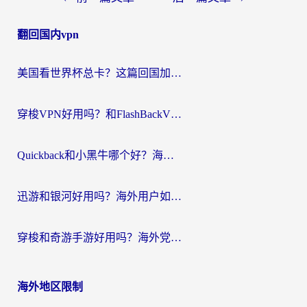
章
翻回国内vpn
导
航
美国看世界杯总卡？这篇回国加速器指南帮你无缝刷国内资源（附苹果手机VPN设置步骤）
穿梭VPN好用吗？和FlashBackVPN对比哪个回国效果更好？
Quickback和小黑牛哪个好？海外党亲测指南，选对回国加速器秒回国内
迅游和银河好用吗？海外用户如何选择回国加速器实现无缝访问国内资源
穿梭和奇游手游好用吗？海外党亲测3款回国加速器，附蜜蜂加速器七天试用攻略
海外地区限制