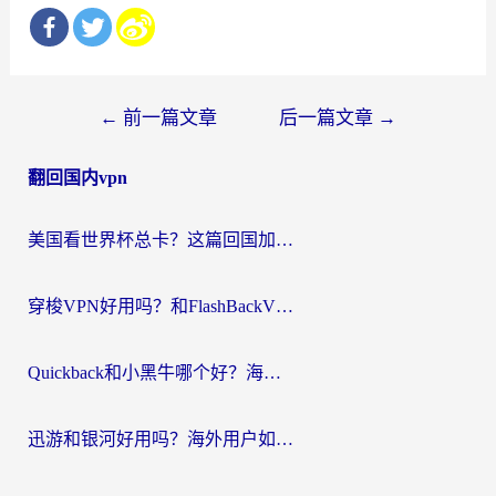
文
←
前一篇文章
后一篇文章
→
章
翻回国内vpn
导
航
美国看世界杯总卡？这篇回国加速器指南帮你无缝刷国内资源（附苹果手机VPN设置步骤）
穿梭VPN好用吗？和FlashBackVPN对比哪个回国效果更好？
Quickback和小黑牛哪个好？海外党亲测指南，选对回国加速器秒回国内
迅游和银河好用吗？海外用户如何选择回国加速器实现无缝访问国内资源