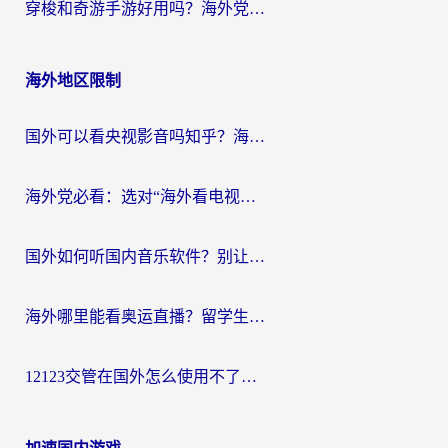
穿梭和奇游手游好用吗？海外党亲测3款回国加速器，附蜜蜂加速器七天试用攻略
海外地区限制
国外可以看央视影音吗知乎？海外党亲测有效的回国加速方案
海外党必看：选对“海外看电视剧软件”，再也不用愁国内剧刷不了
国外如何听国内音乐软件？别让地域限制，断了你的中文歌单
海外哪里能看奥运直播？留学生&海外华人必看的体育赛事观赛终极指南
12123交管在国外怎么使用不了？海外华人必看的无缝访问国内资源指南