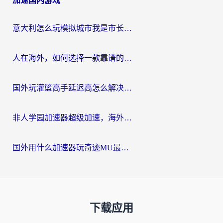
加速国内游戏
意大利怎么玩模拟城市我是市长？海外党国服游戏加速终极攻略（附三国3量子特攻解决办法）
人在海外，如何选择一款靠谱的玩剑灵2加速器？
国外玩灌篮高手延迟高怎么解决？海外玩家国服游戏加速终极指南
非人学园加速器超级加速，海外玩家重返国服的通行证
国外用什么加速器玩奇迹MU最好？2026海外玩家国服游戏加速全攻略
下载应用