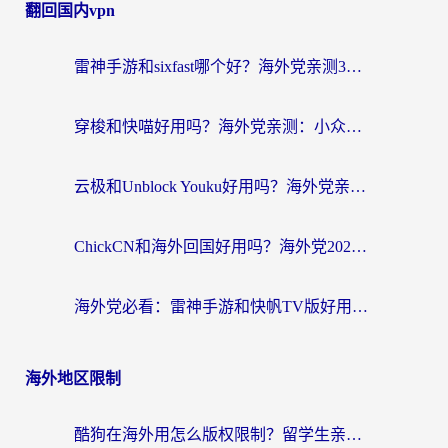
翻回国内vpn
雷神手游和sixfast哪个好？海外党亲测3款回国加速器，教你选对不踩坑
穿梭和快喵好用吗？海外党亲测：小众加速器对比+番茄加速器深度体验
云极和Unblock Youku好用吗？海外党亲测+2026回国加速器避坑指南
ChickCN和海外回国好用吗？海外党2026亲测：从手游到影音，选对加速器的3个关键
海外党必看：雷神手游和快帆TV版好用吗？3步选对回国加速器不踩坑
海外地区限制
酷狗在海外用怎么版权限制？留学生亲测：3步解决听国内音乐难题