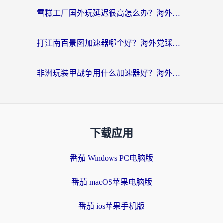
雪糕工厂国外玩延迟很高怎么办？海外玩家国服游戏加速终极攻略（附实测推荐）
打江南百景图加速器哪个好？海外党踩坑N次后，终于找到不卡的秘诀
非洲玩装甲战争用什么加速器好？海外党亲测有效的国服游戏加速方案
下载应用
番茄 Windows PC电脑版
番茄 macOS苹果电脑版
番茄 ios苹果手机版