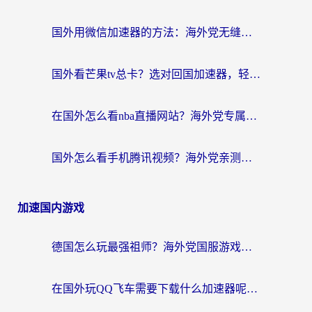
国外用微信加速器的方法：海外党无缝连接国内生活的实用指南
国外看芒果tv总卡？选对回国加速器，轻松追《浪姐》不费劲
在国外怎么看nba直播网站？海外党专属体育观赛指南，告别地区限制！
国外怎么看手机腾讯视频？海外党亲测有效的追剧加速器选择指南
加速国内游戏
德国怎么玩最强祖师？海外党国服游戏加速器选择全攻略（附宝可梦Online实测）
在国外玩QQ飞车需要下载什么加速器呢？海外党亲测有效的国服游戏加速指南