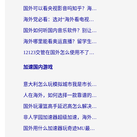
国外可以看央视影音吗知乎？海外党亲测有效的回国加速方案
海外党必看：选对“海外看电视剧软件”，再也不用愁国内剧刷不了
国外如何听国内音乐软件？别让地域限制，断了你的中文歌单
海外哪里能看奥运直播？留学生&海外华人必看的体育赛事观赛终极指南
12123交管在国外怎么使用不了？海外华人必看的无缝访问国内资源指南
加速国内游戏
意大利怎么玩模拟城市我是市长？海外党国服游戏加速终极攻略（附三国3量子特攻解决办法）
人在海外，如何选择一款靠谱的玩剑灵2加速器？
国外玩灌篮高手延迟高怎么解决？海外玩家国服游戏加速终极指南
非人学园加速器超级加速，海外玩家重返国服的通行证
国外用什么加速器玩奇迹MU最好？2026海外玩家国服游戏加速全攻略