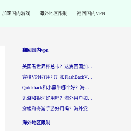
加速国内游戏
海外地区限制
翻回国内VPN
翻回国内vpn
美国看世界杯总卡？这篇回国加速器指南帮你无缝刷国内资源（附苹果手机VPN设置步骤）
穿梭VPN好用吗？和FlashBackVPN对比哪个回国效果更好？
Quickback和小黑牛哪个好？海外党亲测指南，选对回国加速器秒回国内
迅游和银河好用吗？海外用户如何选择回国加速器实现无缝访问国内资源
穿梭和奇游手游好用吗？海外党亲测3款回国加速器，附蜜蜂加速器七天试用攻略
海外地区限制