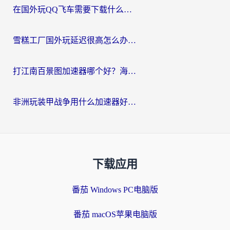
在国外玩QQ飞车需要下载什么加速器呢？海外党亲测有效的国服游戏加速指南
雪糕工厂国外玩延迟很高怎么办？海外玩家国服游戏加速终极攻略（附实测推荐）
打江南百景图加速器哪个好？海外党踩坑N次后，终于找到不卡的秘诀
非洲玩装甲战争用什么加速器好？海外党亲测有效的国服游戏加速方案
下载应用
番茄 Windows PC电脑版
番茄 macOS苹果电脑版