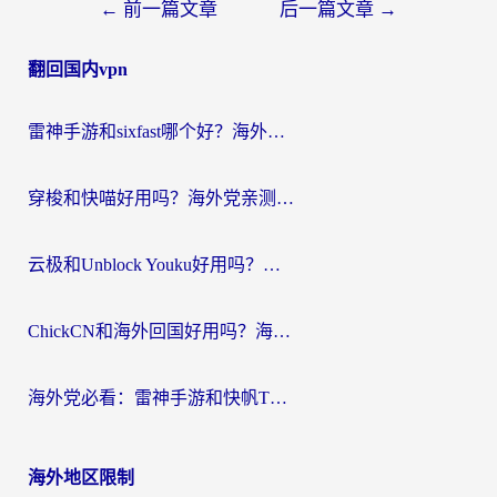
文
←
前一篇文章
后一篇文章
→
章
翻回国内vpn
导
航
雷神手游和sixfast哪个好？海外党亲测3款回国加速器，教你选对不踩坑
穿梭和快喵好用吗？海外党亲测：小众加速器对比+番茄加速器深度体验
云极和Unblock Youku好用吗？海外党亲测+2026回国加速器避坑指南
ChickCN和海外回国好用吗？海外党2026亲测：从手游到影音，选对加速器的3个关键
海外党必看：雷神手游和快帆TV版好用吗？3步选对回国加速器不踩坑
海外地区限制