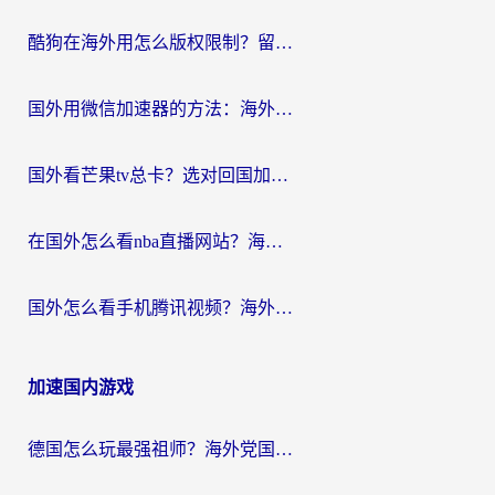
酷狗在海外用怎么版权限制？留学生亲测：3步解决听国内音乐难题
国外用微信加速器的方法：海外党无缝连接国内生活的实用指南
国外看芒果tv总卡？选对回国加速器，轻松追《浪姐》不费劲
在国外怎么看nba直播网站？海外党专属体育观赛指南，告别地区限制！
国外怎么看手机腾讯视频？海外党亲测有效的追剧加速器选择指南
加速国内游戏
德国怎么玩最强祖师？海外党国服游戏加速器选择全攻略（附宝可梦Online实测）