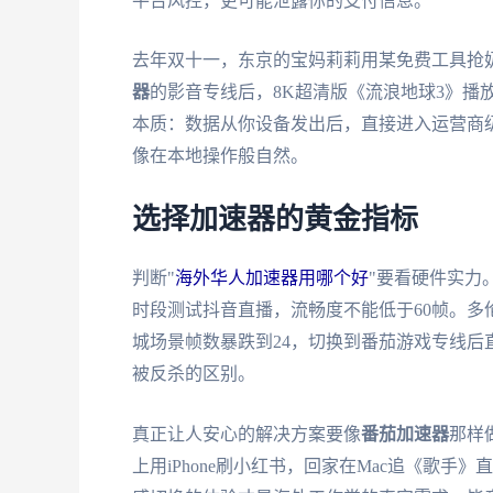
平台风控，更可能泄露你的支付信息。
去年双十一，东京的宝妈莉莉用某免费工具抢
器
的影音专线后，8K超清版《流浪地球3》播
本质：数据从你设备发出后，直接进入运营商级
像在本地操作般自然。
选择加速器的黄金指标
判断"
海外华人加速器用哪个好
"要看硬件实力
时段测试抖音直播，流畅度不能低于60帧。多
城场景帧数暴跌到24，切换到番茄游戏专线后直
被反杀的区别。
真正让人安心的解决方案要像
番茄加速器
那样
上用iPhone刷小红书，回家在Mac追《歌