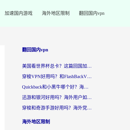
加速国内游戏
海外地区限制
翻回国内vpn
翻回国内vpn
美国看世界杯总卡？这篇回国加速器指南帮你无缝刷国内资源（附苹果手机VPN设置步骤）
穿梭VPN好用吗？和FlashBackVPN对比哪个回国效果更好？
Quickback和小黑牛哪个好？海外党亲测指南，选对回国加速器秒回国内
迅游和银河好用吗？海外用户如何选择回国加速器实现无缝访问国内资源
穿梭和奇游手游好用吗？海外党亲测3款回国加速器，附蜜蜂加速器七天试用攻略
海外地区限制