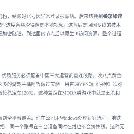
奶粉，结账时账号因异常登录被冻结。后来切换到
番茄加速
放时进度条丝滑得像是本地视频。这背后是回国专线的技术
加密隧道，到达国内节点后以原生IP访问资源，整个过程
。优质服务必须配备中国三大运营商直连线路，晚八点黄金
伦多的游戏主播阿哲做过实验：用普通VPN玩《原神》须弥
接稳定在120帧，这种差距在MOBA类游戏中就是五杀和
做到全平台覆盖。你在公司用Windows处理钉钉流程，地铁
手》直播，同一个账号在三台设备同时在线也不会挤掉线。这种无