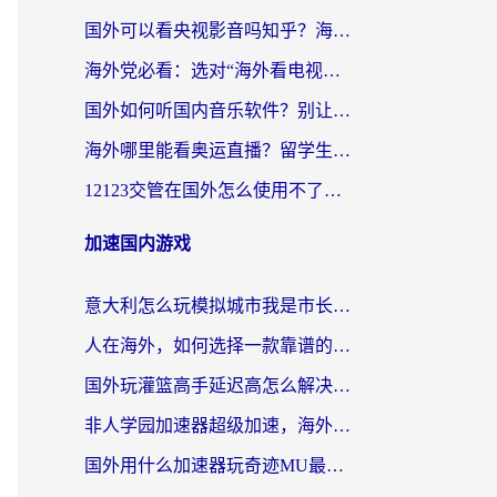
国外可以看央视影音吗知乎？海外党亲测有效的回国加速方案
海外党必看：选对“海外看电视剧软件”，再也不用愁国内剧刷不了
国外如何听国内音乐软件？别让地域限制，断了你的中文歌单
海外哪里能看奥运直播？留学生&海外华人必看的体育赛事观赛终极指南
12123交管在国外怎么使用不了？海外华人必看的无缝访问国内资源指南
加速国内游戏
意大利怎么玩模拟城市我是市长？海外党国服游戏加速终极攻略（附三国3量子特攻解决办法）
人在海外，如何选择一款靠谱的玩剑灵2加速器？
国外玩灌篮高手延迟高怎么解决？海外玩家国服游戏加速终极指南
非人学园加速器超级加速，海外玩家重返国服的通行证
国外用什么加速器玩奇迹MU最好？2026海外玩家国服游戏加速全攻略