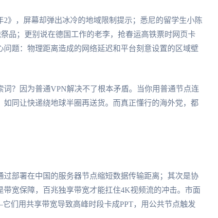
年2》，屏幕却弹出冰冷的地域限制提示；悉尼的留学生小陈
团战祭品；更别说在德国工作的老李，抢春运高铁票时网页卡
心问题：物理距离造成的网络延迟和平台刻意设置的区域壁
索词？因为普通VPN解决不了根本矛盾。当你用普通节点连
，如同让快递绕地球半圈再送货。而真正懂行的海外党，都
通过部署在中国的服务器节点缩短数据传输距离；其次是协
是带宽保障，百兆独享带宽才能扛住4K视频流的冲击。市面
—它们用共享带宽导致高峰时段卡成PPT，用公共节点触发