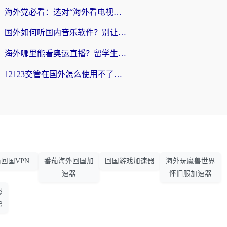
海外党必看：选对“海外看电视剧软件”，再也不用愁国内剧刷不了
国外如何听国内音乐软件？别让地域限制，断了你的中文歌单
海外哪里能看奥运直播？留学生&海外华人必看的体育赛事观赛终极指南
12123交管在国外怎么使用不了？海外华人必看的无缝访问国内资源指南
回国VPN
番茄海外回国加
回国游戏加速器
海外玩魔兽世界
速器
怀旧服加速器
恐
势