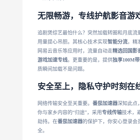
无限畅游，专线护航影音游
追剧煲综艺最怕什么？突然加载转圈和月底流
用量提心吊胆。其核心技术实现
智能分流
，精
网易云音乐等应用时，流量自动走
精选回国影
游戏加速专线
。更重要的是，提供
独享100M
质瞬间加载不是问题。
安全至上，隐私守护时刻在
网络传输安全至关重要。
番茄加速器
深知此点
你与家乡内容的“归途”，采用
专线传输
技术，
劫持。在
番茄加速器
的保护下，你安心登录会
全。