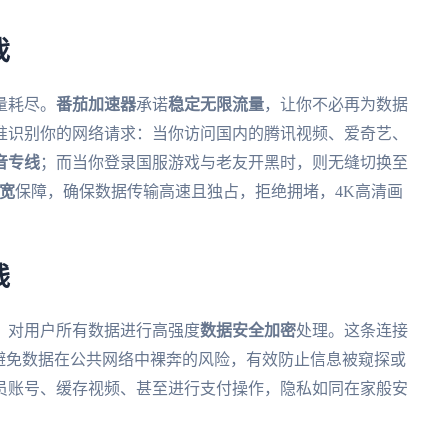
戏
量耗尽。
番茄加速器
承诺
稳定无限流量
，让你不必再为数据
准识别你的网络请求：当你访问国内的腾讯视频、爱奇艺、
音专线
；而当你登录国服游戏与老友开黑时，则无缝切换至
带宽
保障，确保数据传输高速且独占，拒绝拥堵，4K高清画
线
，对用户所有数据进行高强度
数据安全加密
处理。这条连接
避免数据在公共网络中裸奔的风险，有效防止信息被窥探或
员账号、缓存视频、甚至进行支付操作，隐私如同在家般安