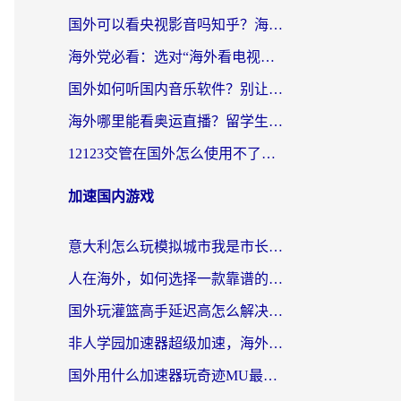
国外可以看央视影音吗知乎？海外党亲测有效的回国加速方案
海外党必看：选对“海外看电视剧软件”，再也不用愁国内剧刷不了
国外如何听国内音乐软件？别让地域限制，断了你的中文歌单
海外哪里能看奥运直播？留学生&海外华人必看的体育赛事观赛终极指南
12123交管在国外怎么使用不了？海外华人必看的无缝访问国内资源指南
加速国内游戏
意大利怎么玩模拟城市我是市长？海外党国服游戏加速终极攻略（附三国3量子特攻解决办法）
人在海外，如何选择一款靠谱的玩剑灵2加速器？
国外玩灌篮高手延迟高怎么解决？海外玩家国服游戏加速终极指南
非人学园加速器超级加速，海外玩家重返国服的通行证
国外用什么加速器玩奇迹MU最好？2026海外玩家国服游戏加速全攻略