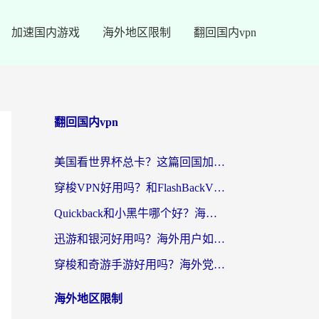
加速国内游戏
海外地区限制
翻回国内vpn
翻回国内vpn
美国看世界杯总卡？这篇回国加速器指南帮你无缝刷国内资源（附苹果手机VPN设置步骤）
穿梭VPN好用吗？和FlashBackVPN对比哪个回国效果更好？
Quickback和小黑牛哪个好？海外党亲测指南，选对回国加速器秒回国内
迅游和银河好用吗？海外用户如何选择回国加速器实现无缝访问国内资源
穿梭和奇游手游好用吗？海外党亲测3款回国加速器，附蜜蜂加速器七天试用攻略
海外地区限制