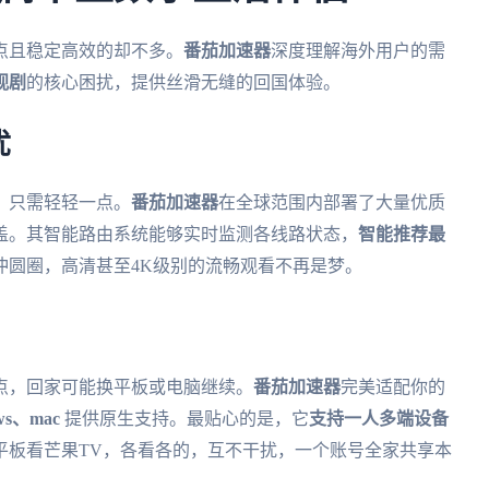
点且稳定高效的却不多。
番茄加速器
深度理解海外用户的需
视剧
的核心困扰，提供丝滑无缝的回国体验。
忧
，只需轻轻一点。
番茄加速器
在全球范围内部署了大量优质
盖。其智能路由系统能够实时监测各线路状态，
智能推荐最
冲圆圈，高清甚至4K级别的流畅观看不再是梦。
点，回家可能换平板或电脑继续。
番茄加速器
完美适配你的
ws、mac
提供原生支持。最贴心的是，它
支持一人多端设备
平板看芒果TV，各看各的，互不干扰，一个账号全家共享本