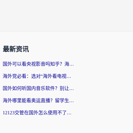
最新资讯
国外可以看央视影音吗知乎？海外党亲测有效的回国加速方案
海外党必看：选对“海外看电视剧软件”，再也不用愁国内剧刷不了
国外如何听国内音乐软件？别让地域限制，断了你的中文歌单
海外哪里能看奥运直播？留学生&海外华人必看的体育赛事观赛终极指南
12123交管在国外怎么使用不了？海外华人必看的无缝访问国内资源指南