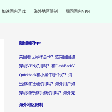
加速国内游戏
海外地区限制
翻回国内VPN
翻回国内vpn
美国看世界杯总卡？这篇回国加速器指南帮你无缝刷国内资源（附苹果手机VPN设置步骤）
穿梭VPN好用吗？和FlashBackVPN对比哪个回国效果更好？
Quickback和小黑牛哪个好？海外党亲测指南，选对回国加速器秒回国内
迅游和银河好用吗？海外用户如何选择回国加速器实现无缝访问国内资源
穿梭和奇游手游好用吗？海外党亲测3款回国加速器，附蜜蜂加速器七天试用攻略
海外地区限制