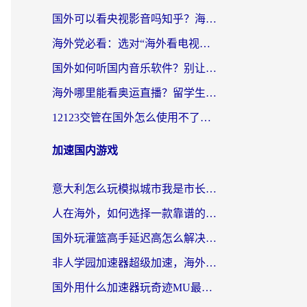
国外可以看央视影音吗知乎？海外党亲测有效的回国加速方案
海外党必看：选对“海外看电视剧软件”，再也不用愁国内剧刷不了
国外如何听国内音乐软件？别让地域限制，断了你的中文歌单
海外哪里能看奥运直播？留学生&海外华人必看的体育赛事观赛终极指南
12123交管在国外怎么使用不了？海外华人必看的无缝访问国内资源指南
加速国内游戏
意大利怎么玩模拟城市我是市长？海外党国服游戏加速终极攻略（附三国3量子特攻解决办法）
人在海外，如何选择一款靠谱的玩剑灵2加速器？
国外玩灌篮高手延迟高怎么解决？海外玩家国服游戏加速终极指南
非人学园加速器超级加速，海外玩家重返国服的通行证
国外用什么加速器玩奇迹MU最好？2026海外玩家国服游戏加速全攻略