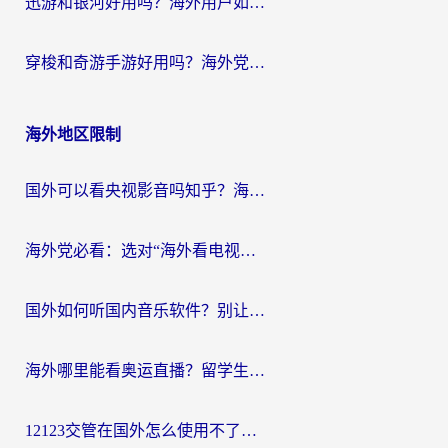
迅游和银河好用吗？海外用户如何选择回国加速器实现无缝访问国内资源
穿梭和奇游手游好用吗？海外党亲测3款回国加速器，附蜜蜂加速器七天试用攻略
海外地区限制
国外可以看央视影音吗知乎？海外党亲测有效的回国加速方案
海外党必看：选对“海外看电视剧软件”，再也不用愁国内剧刷不了
国外如何听国内音乐软件？别让地域限制，断了你的中文歌单
海外哪里能看奥运直播？留学生&海外华人必看的体育赛事观赛终极指南
12123交管在国外怎么使用不了？海外华人必看的无缝访问国内资源指南