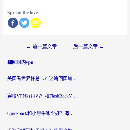
Spread the love
文
←
前一篇文章
后一篇文章
→
章
翻回国内vpn
导
航
美国看世界杯总卡？这篇回国加速器指南帮你无缝刷国内资源（附苹果手机VPN设置步骤）
穿梭VPN好用吗？和FlashBackVPN对比哪个回国效果更好？
Quickback和小黑牛哪个好？海外党亲测指南，选对回国加速器秒回国内