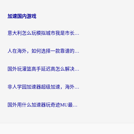
加速国内游戏
意大利怎么玩模拟城市我是市长？海外党国服游戏加速终极攻略（附三国3量子特攻解决办法）
人在海外，如何选择一款靠谱的玩剑灵2加速器？
国外玩灌篮高手延迟高怎么解决？海外玩家国服游戏加速终极指南
非人学园加速器超级加速，海外玩家重返国服的通行证
国外用什么加速器玩奇迹MU最好？2026海外玩家国服游戏加速全攻略