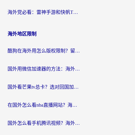
海外党必看：雷神手游和快帆TV版好用吗？3步选对回国加速器不踩坑
海外地区限制
酷狗在海外用怎么版权限制？留学生亲测：3步解决听国内音乐难题
国外用微信加速器的方法：海外党无缝连接国内生活的实用指南
国外看芒果tv总卡？选对回国加速器，轻松追《浪姐》不费劲
在国外怎么看nba直播网站？海外党专属体育观赛指南，告别地区限制！
国外怎么看手机腾讯视频？海外党亲测有效的追剧加速器选择指南