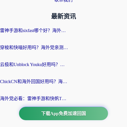
最新资讯
雷神手游和sixfast哪个好？海外党亲测3款回国加速器，教你选对不踩坑
穿梭和快喵好用吗？海外党亲测：小众加速器对比+番茄加速器深度体验
云极和Unblock Youku好用吗？海外党亲测+2026回国加速器避坑指南
ChickCN和海外回国好用吗？海外党2026亲测：从手游到影音，选对加速器的3个关键
海外党必看：雷神手游和快帆TV版好用吗？3步选对回国加速器不踩坑
下载App免费加速回国