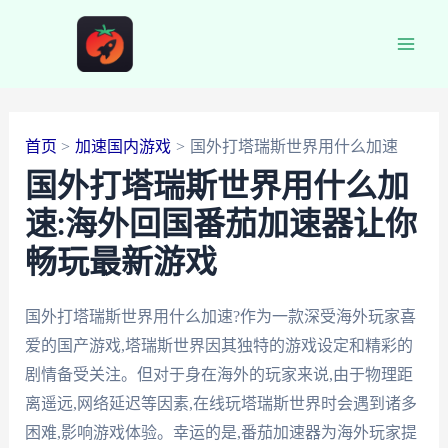
跳
至
Main
内
容
Men
首页
加速国内游戏
国外打塔瑞斯世界用什么加速
国外打塔瑞斯世界用什么加
速:海外回国番茄加速器让你
畅玩最新游戏
国外打塔瑞斯世界用什么加速?作为一款深受海外玩家喜
爱的国产游戏,塔瑞斯世界因其独特的游戏设定和精彩的
剧情备受关注。但对于身在海外的玩家来说,由于物理距
离遥远,网络延迟等因素,在线玩塔瑞斯世界时会遇到诸多
困难,影响游戏体验。幸运的是,番茄加速器为海外玩家提