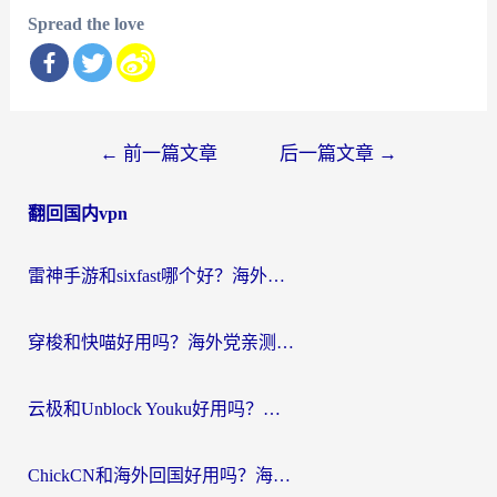
Spread the love
文
←
前一篇文章
后一篇文章
→
章
翻回国内vpn
导
航
雷神手游和sixfast哪个好？海外党亲测3款回国加速器，教你选对不踩坑
穿梭和快喵好用吗？海外党亲测：小众加速器对比+番茄加速器深度体验
云极和Unblock Youku好用吗？海外党亲测+2026回国加速器避坑指南
ChickCN和海外回国好用吗？海外党2026亲测：从手游到影音，选对加速器的3个关键