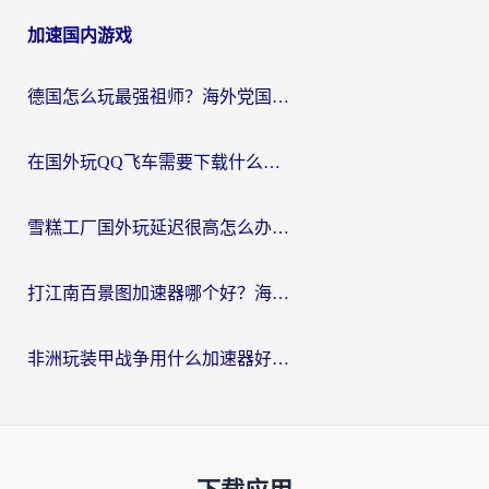
加速国内游戏
德国怎么玩最强祖师？海外党国服游戏加速器选择全攻略（附宝可梦Online实测）
在国外玩QQ飞车需要下载什么加速器呢？海外党亲测有效的国服游戏加速指南
雪糕工厂国外玩延迟很高怎么办？海外玩家国服游戏加速终极攻略（附实测推荐）
打江南百景图加速器哪个好？海外党踩坑N次后，终于找到不卡的秘诀
非洲玩装甲战争用什么加速器好？海外党亲测有效的国服游戏加速方案