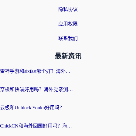
隐私协议
应用权限
联系我们
最新资讯
雷神手游和sixfast哪个好？海外党亲测3款回国加速器，教你选对不踩坑
穿梭和快喵好用吗？海外党亲测：小众加速器对比+番茄加速器深度体验
云极和Unblock Youku好用吗？海外党亲测+2026回国加速器避坑指南
ChickCN和海外回国好用吗？海外党2026亲测：从手游到影音，选对加速器的3个关键