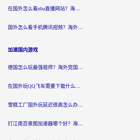
在国外怎么看nba直播网站？海外党专属体育观赛指南，告别地区限制！
国外怎么看手机腾讯视频？海外党亲测有效的追剧加速器选择指南
加速国内游戏
德国怎么玩最强祖师？海外党国服游戏加速器选择全攻略（附宝可梦Online实测）
在国外玩QQ飞车需要下载什么加速器呢？海外党亲测有效的国服游戏加速指南
雪糕工厂国外玩延迟很高怎么办？海外玩家国服游戏加速终极攻略（附实测推荐）
打江南百景图加速器哪个好？海外党踩坑N次后，终于找到不卡的秘诀