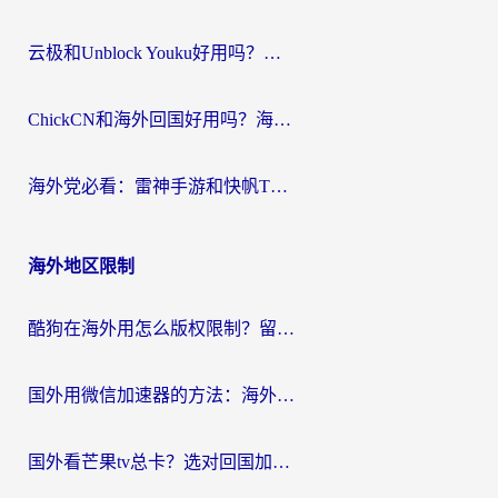
云极和Unblock Youku好用吗？海外党亲测+2026回国加速器避坑指南
ChickCN和海外回国好用吗？海外党2026亲测：从手游到影音，选对加速器的3个关键
海外党必看：雷神手游和快帆TV版好用吗？3步选对回国加速器不踩坑
海外地区限制
酷狗在海外用怎么版权限制？留学生亲测：3步解决听国内音乐难题
国外用微信加速器的方法：海外党无缝连接国内生活的实用指南
国外看芒果tv总卡？选对回国加速器，轻松追《浪姐》不费劲