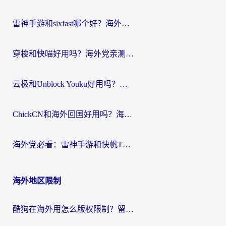
航
雷神手游和sixfast哪个好？海外党亲测3款回国加速器，教你选对不踩坑
穿梭和快喵好用吗？海外党亲测：小众加速器对比+番茄加速器深度体验
云极和Unblock Youku好用吗？海外党亲测+2026回国加速器避坑指南
ChickCN和海外回国好用吗？海外党2026亲测：从手游到影音，选对加速器的3个关键
海外党必看：雷神手游和快帆TV版好用吗？3步选对回国加速器不踩坑
海外地区限制
酷狗在海外用怎么版权限制？留学生亲测：3步解决听国内音乐难题