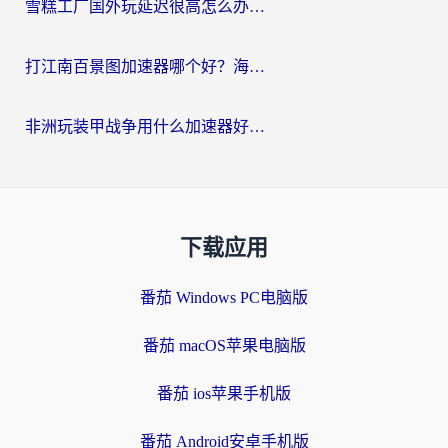
雪糕工厂国外玩延迟很高怎么办？海外玩家国服游戏加速终极攻略（附实测推荐）
打江南百景图加速器哪个好？海外党踩坑N次后，终于找到不卡的秘诀
非洲玩装甲战争用什么加速器好？海外党亲测有效的国服游戏加速方案
下载应用
番茄 Windows PC电脑版
番茄 macOS苹果电脑版
番茄 ios苹果手机版
番茄 Android安卓手机版