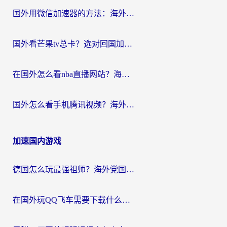
国外用微信加速器的方法：海外党无缝连接国内生活的实用指南
国外看芒果tv总卡？选对回国加速器，轻松追《浪姐》不费劲
在国外怎么看nba直播网站？海外党专属体育观赛指南，告别地区限制！
国外怎么看手机腾讯视频？海外党亲测有效的追剧加速器选择指南
加速国内游戏
德国怎么玩最强祖师？海外党国服游戏加速器选择全攻略（附宝可梦Online实测）
在国外玩QQ飞车需要下载什么加速器呢？海外党亲测有效的国服游戏加速指南