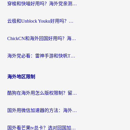
穿梭和快喵好用吗？海外党亲测：小众加速器对比+番茄加速器深度体验
云极和Unblock Youku好用吗？海外党亲测+2026回国加速器避坑指南
ChickCN和海外回国好用吗？海外党2026亲测：从手游到影音，选对加速器的3个关键
海外党必看：雷神手游和快帆TV版好用吗？3步选对回国加速器不踩坑
海外地区限制
酷狗在海外用怎么版权限制？留学生亲测：3步解决听国内音乐难题
国外用微信加速器的方法：海外党无缝连接国内生活的实用指南
国外看芒果tv总卡？选对回国加速器，轻松追《浪姐》不费劲