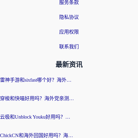
服务条款
隐私协议
应用权限
联系我们
最新资讯
雷神手游和sixfast哪个好？海外党亲测3款回国加速器，教你选对不踩坑
穿梭和快喵好用吗？海外党亲测：小众加速器对比+番茄加速器深度体验
云极和Unblock Youku好用吗？海外党亲测+2026回国加速器避坑指南
ChickCN和海外回国好用吗？海外党2026亲测：从手游到影音，选对加速器的3个关键