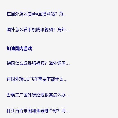
在国外怎么看nba直播网站？海外党专属体育观赛指南，告别地区限制！
国外怎么看手机腾讯视频？海外党亲测有效的追剧加速器选择指南
加速国内游戏
德国怎么玩最强祖师？海外党国服游戏加速器选择全攻略（附宝可梦Online实测）
在国外玩QQ飞车需要下载什么加速器呢？海外党亲测有效的国服游戏加速指南
雪糕工厂国外玩延迟很高怎么办？海外玩家国服游戏加速终极攻略（附实测推荐）
打江南百景图加速器哪个好？海外党踩坑N次后，终于找到不卡的秘诀