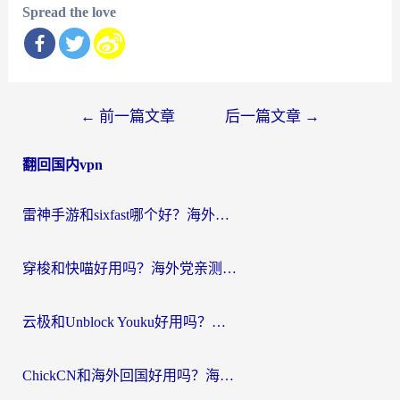
Spread the love
文
←
前一篇文章
后一篇文章
→
章
翻回国内vpn
导
航
雷神手游和sixfast哪个好？海外党亲测3款回国加速器，教你选对不踩坑
穿梭和快喵好用吗？海外党亲测：小众加速器对比+番茄加速器深度体验
云极和Unblock Youku好用吗？海外党亲测+2026回国加速器避坑指南
ChickCN和海外回国好用吗？海外党2026亲测：从手游到影音，选对加速器的3个关键