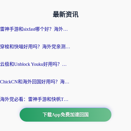
最新资讯
雷神手游和sixfast哪个好？海外党亲测3款回国加速器，教你选对不踩坑
穿梭和快喵好用吗？海外党亲测：小众加速器对比+番茄加速器深度体验
云极和Unblock Youku好用吗？海外党亲测+2026回国加速器避坑指南
ChickCN和海外回国好用吗？海外党2026亲测：从手游到影音，选对加速器的3个关键
海外党必看：雷神手游和快帆TV版好用吗？3步选对回国加速器不踩坑
下载App免费加速回国