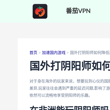
跳
番茄VPN
至
内
容
首页
加速国内游戏
国外打阴阳师如何降低
国外打阴阳师如
对于身在海外的玩家来说，想要玩到心仪的国
差异,玩家往往会遇到严重的延迟问题,影响了游
依然可以流畅地享受阴阳师的乐趣。