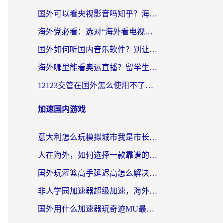
国外可以看央视影音吗知乎？海外党亲测有效的回国加速方案
海外党必看：选对“海外看电视剧软件”，再也不用愁国内剧刷不了
国外如何听国内音乐软件？别让地域限制，断了你的中文歌单
海外哪里能看奥运直播？留学生&海外华人必看的体育赛事观赛终极指南
12123交管在国外怎么使用不了？海外华人必看的无缝访问国内资源指南
加速国内游戏
意大利怎么玩模拟城市我是市长？海外党国服游戏加速终极攻略（附三国3量子特攻解决办法）
人在海外，如何选择一款靠谱的玩剑灵2加速器？
国外玩灌篮高手延迟高怎么解决？海外玩家国服游戏加速终极指南
非人学园加速器超级加速，海外玩家重返国服的通行证
国外用什么加速器玩奇迹MU最好？2026海外玩家国服游戏加速全攻略