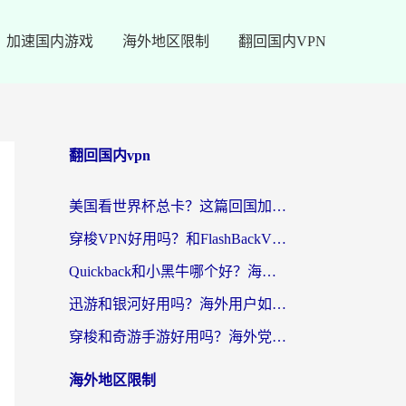
加速国内游戏
海外地区限制
翻回国内VPN
翻回国内vpn
美国看世界杯总卡？这篇回国加速器指南帮你无缝刷国内资源（附苹果手机VPN设置步骤）
穿梭VPN好用吗？和FlashBackVPN对比哪个回国效果更好？
Quickback和小黑牛哪个好？海外党亲测指南，选对回国加速器秒回国内
迅游和银河好用吗？海外用户如何选择回国加速器实现无缝访问国内资源
穿梭和奇游手游好用吗？海外党亲测3款回国加速器，附蜜蜂加速器七天试用攻略
海外地区限制