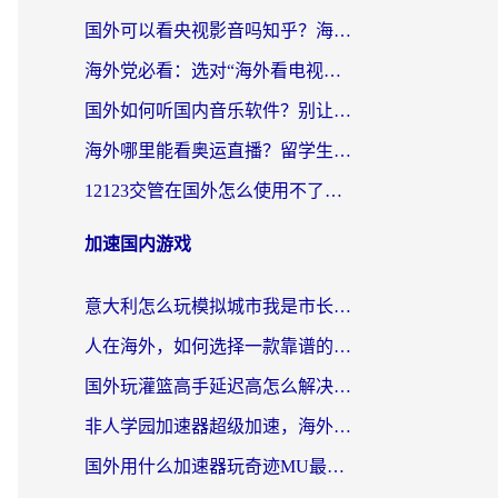
国外可以看央视影音吗知乎？海外党亲测有效的回国加速方案
海外党必看：选对“海外看电视剧软件”，再也不用愁国内剧刷不了
国外如何听国内音乐软件？别让地域限制，断了你的中文歌单
海外哪里能看奥运直播？留学生&海外华人必看的体育赛事观赛终极指南
12123交管在国外怎么使用不了？海外华人必看的无缝访问国内资源指南
加速国内游戏
意大利怎么玩模拟城市我是市长？海外党国服游戏加速终极攻略（附三国3量子特攻解决办法）
人在海外，如何选择一款靠谱的玩剑灵2加速器？
国外玩灌篮高手延迟高怎么解决？海外玩家国服游戏加速终极指南
非人学园加速器超级加速，海外玩家重返国服的通行证
国外用什么加速器玩奇迹MU最好？2026海外玩家国服游戏加速全攻略