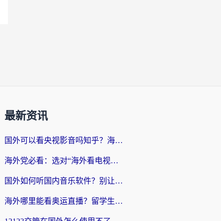
最新资讯
国外可以看央视影音吗知乎？海外党亲测有效的回国加速方案
海外党必看：选对“海外看电视剧软件”，再也不用愁国内剧刷不了
国外如何听国内音乐软件？别让地域限制，断了你的中文歌单
海外哪里能看奥运直播？留学生&海外华人必看的体育赛事观赛终极指南