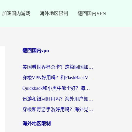
加速国内游戏
海外地区限制
翻回国内VPN
翻回国内vpn
美国看世界杯总卡？这篇回国加速器指南帮你无缝刷国内资源（附苹果手机VPN设置步骤）
穿梭VPN好用吗？和FlashBackVPN对比哪个回国效果更好？
Quickback和小黑牛哪个好？海外党亲测指南，选对回国加速器秒回国内
迅游和银河好用吗？海外用户如何选择回国加速器实现无缝访问国内资源
穿梭和奇游手游好用吗？海外党亲测3款回国加速器，附蜜蜂加速器七天试用攻略
海外地区限制