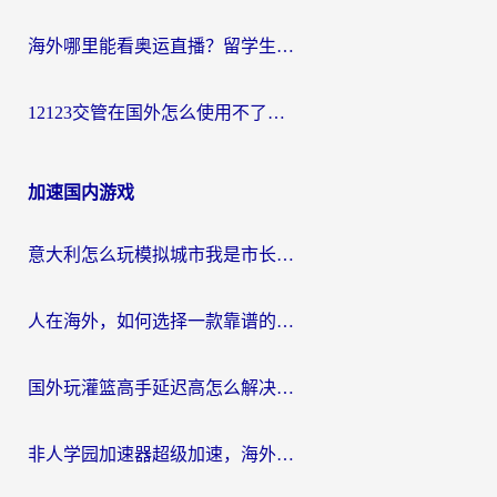
海外哪里能看奥运直播？留学生&海外华人必看的体育赛事观赛终极指南
12123交管在国外怎么使用不了？海外华人必看的无缝访问国内资源指南
加速国内游戏
意大利怎么玩模拟城市我是市长？海外党国服游戏加速终极攻略（附三国3量子特攻解决办法）
人在海外，如何选择一款靠谱的玩剑灵2加速器？
国外玩灌篮高手延迟高怎么解决？海外玩家国服游戏加速终极指南
非人学园加速器超级加速，海外玩家重返国服的通行证