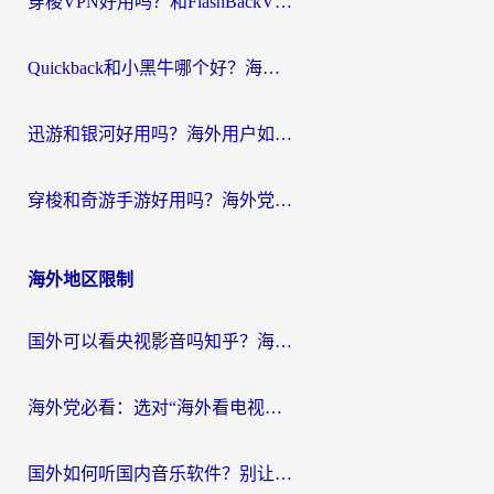
穿梭VPN好用吗？和FlashBackVPN对比哪个回国效果更好？
Quickback和小黑牛哪个好？海外党亲测指南，选对回国加速器秒回国内
迅游和银河好用吗？海外用户如何选择回国加速器实现无缝访问国内资源
穿梭和奇游手游好用吗？海外党亲测3款回国加速器，附蜜蜂加速器七天试用攻略
海外地区限制
国外可以看央视影音吗知乎？海外党亲测有效的回国加速方案
海外党必看：选对“海外看电视剧软件”，再也不用愁国内剧刷不了
国外如何听国内音乐软件？别让地域限制，断了你的中文歌单