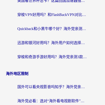
美国看世界杯总卡？这篇回国加速器指南帮你无缝刷国内资源（附苹果手机VPN设置步骤）
穿梭VPN好用吗？和FlashBackVPN对比哪个回国效果更好？
Quickback和小黑牛哪个好？海外党亲测指南，选对回国加速器秒回国内
迅游和银河好用吗？海外用户如何选择回国加速器实现无缝访问国内资源
穿梭和奇游手游好用吗？海外党亲测3款回国加速器，附蜜蜂加速器七天试用攻略
海外地区限制
国外可以看央视影音吗知乎？海外党亲测有效的回国加速方案
海外党必看：选对“海外看电视剧软件”，再也不用愁国内剧刷不了