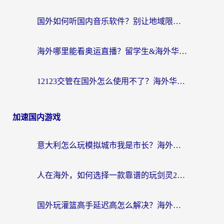
国外如何听国内音乐软件？别让地域限制，断了你的中文歌单
海外哪里能看奥运直播？留学生&海外华人必看的体育赛事观赛终极指南
12123交管在国外怎么使用不了？海外华人必看的无缝访问国内资源指南
加速国内游戏
意大利怎么玩模拟城市我是市长？海外党国服游戏加速终极攻略（附三国3量子特攻解决办法）
人在海外，如何选择一款靠谱的玩剑灵2加速器？
国外玩灌篮高手延迟高怎么解决？海外玩家国服游戏加速终极指南