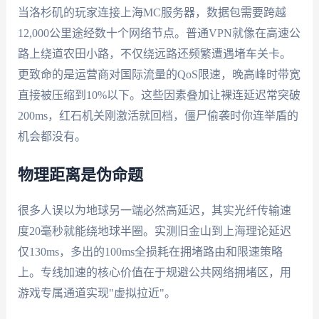
当洛杉矶的玩家连接上海MC服务器，数据包需要跨越
12,000公里途经数十个网络节点。普通VPN就像在高速公
路上绕道农田小路，不仅绕远路还频繁遭遇堵车关卡。
更致命的是运营商对国际流量的QoS限速，晚高峰时带宽
直接被压缩到10%以下。这些因素叠加让裸连延迟常突破
200ms，红石机关刚激活就回档，僵尸偷袭时你连举盾的
机会都没有。
物理距离是伪命题
很多人误以为地球另一端必然高延迟，其实光纤传输速
度20毫秒就能绕地球半圈。实测旧金山到上海理论延迟
仅130ms，多出的100ms全损耗在拥堵路由和限速策略
上。专线加速的核心价值在于规避公共网络拥堵区，用
游戏专属通道实现"虚拟拉近"。