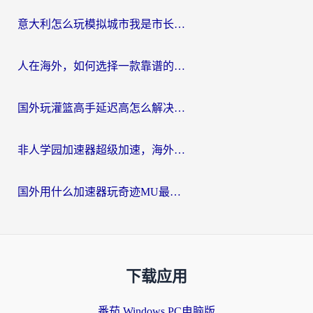
意大利怎么玩模拟城市我是市长？海外党国服游戏加速终极攻略（附三国3量子特攻解决办法）
人在海外，如何选择一款靠谱的玩剑灵2加速器？
国外玩灌篮高手延迟高怎么解决？海外玩家国服游戏加速终极指南
非人学园加速器超级加速，海外玩家重返国服的通行证
国外用什么加速器玩奇迹MU最好？2026海外玩家国服游戏加速全攻略
下载应用
番茄 Windows PC电脑版