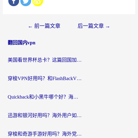
文
←
前一篇文章
后一篇文章
→
章
翻回国内vpn
导
航
美国看世界杯总卡？这篇回国加速器指南帮你无缝刷国内资源（附苹果手机VPN设置步骤）
穿梭VPN好用吗？和FlashBackVPN对比哪个回国效果更好？
Quickback和小黑牛哪个好？海外党亲测指南，选对回国加速器秒回国内
迅游和银河好用吗？海外用户如何选择回国加速器实现无缝访问国内资源
穿梭和奇游手游好用吗？海外党亲测3款回国加速器，附蜜蜂加速器七天试用攻略