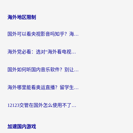
海外地区限制
国外可以看央视影音吗知乎？海外党亲测有效的回国加速方案
海外党必看：选对“海外看电视剧软件”，再也不用愁国内剧刷不了
国外如何听国内音乐软件？别让地域限制，断了你的中文歌单
海外哪里能看奥运直播？留学生&海外华人必看的体育赛事观赛终极指南
12123交管在国外怎么使用不了？海外华人必看的无缝访问国内资源指南
加速国内游戏