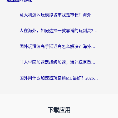
加速国内游戏
意大利怎么玩模拟城市我是市长？海外党国服游戏加速终极攻略（附三国3量子特攻解决办法）
人在海外，如何选择一款靠谱的玩剑灵2加速器？
国外玩灌篮高手延迟高怎么解决？海外玩家国服游戏加速终极指南
非人学园加速器超级加速，海外玩家重返国服的通行证
国外用什么加速器玩奇迹MU最好？2026海外玩家国服游戏加速全攻略
下载应用