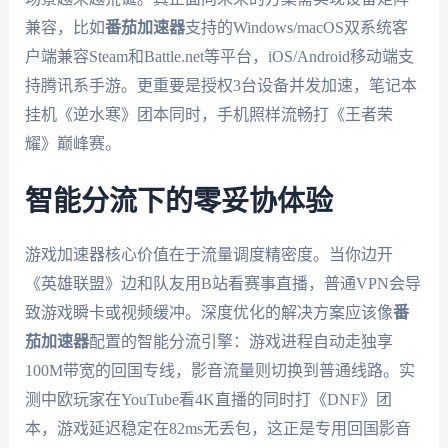
兼容，比如
番茄加速器
支持的Windows/macOS双系统客
户端兼容Steam和Battle.net等平台，iOS/Android移动端支
持腾讯系手游。更重要是授权3台设备并发加速，笔记本
挂机《逆水寒》团本同时，手机照样流畅打《王者荣
耀》巅峰赛。
智能分流下的零妥协体验
游戏加速器核心价值在于流量调度精密度。当你边开
《英雄联盟》边和队友用B站看赛事直播，普通VPN会导
致游戏瞬卡或视频缓冲。深度优化的解决方案应该像
番
茄加速器
配置的智能分流引擎：游戏进程自动走独享
100M带宽的回国专线，影音流量则切换到普通线路。实
测中欧玩家在YouTube看4K直播的同时打《DNF》团
本，游戏延迟稳定在82ms无丢包，这正是专用回国影音