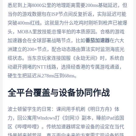
悉尼到上海8000公里的地理距离需要200ms基础延迟，但
当你的游戏数据包在ISP节点间反复折返，实际延迟可能
突破400ms红线。这就是为什么吃鸡时刚听到枪声已被爆
头，MOBA里放技能总慢半拍的本质原因。合格的游戏
加速器会在全球部署战略节点，比如
番茄加速器
在六大
洲建立的200+节点，配合动态路由算法实时监测海底光
缆状态。当东京玩家连接国服《永劫无间》时，系统自
动避开拥堵的NTT线路，选择经香港的专属游戏通道，
硬生生把延迟从278ms压到68ms。
全平台覆盖与设备协同作战
波士顿留学生的日常：课间用手机刷《明日方舟》体
力，回公寓用Windows打《剑网3》副本，睡前iPad追国
区《哔哩哔哩》。传统加速器绑定单设备的设定在当代
场景越来越荒诞。真正面向未来的方案需实现设备矩阵