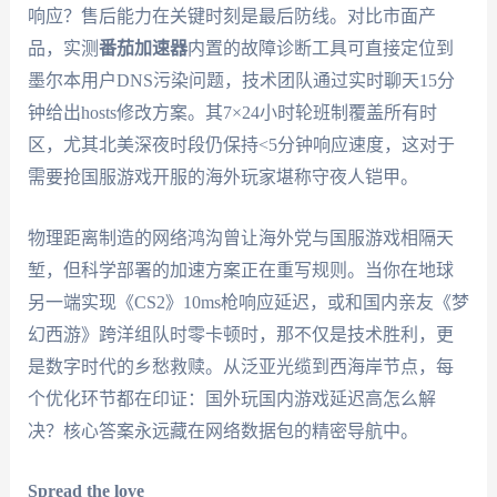
响应？售后能力在关键时刻是最后防线。对比市面产
品，实测
番茄加速器
内置的故障诊断工具可直接定位到
墨尔本用户DNS污染问题，技术团队通过实时聊天15分
钟给出hosts修改方案。其7×24小时轮班制覆盖所有时
区，尤其北美深夜时段仍保持<5分钟响应速度，这对于
需要抢国服游戏开服的海外玩家堪称守夜人铠甲。
物理距离制造的网络鸿沟曾让海外党与国服游戏相隔天
堑，但科学部署的加速方案正在重写规则。当你在地球
另一端实现《CS2》10ms枪响应延迟，或和国内亲友《梦
幻西游》跨洋组队时零卡顿时，那不仅是技术胜利，更
是数字时代的乡愁救赎。从泛亚光缆到西海岸节点，每
个优化环节都在印证：国外玩国内游戏延迟高怎么解
决？核心答案永远藏在网络数据包的精密导航中。
Spread the love