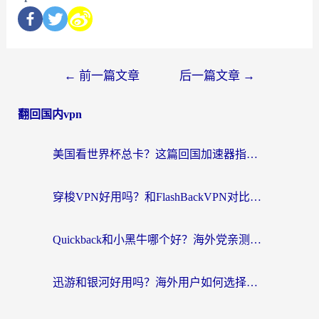
←
前一篇文章
后一篇文章
→
翻回国内vpn
美国看世界杯总卡？这篇回国加速器指南帮你无缝刷国内资源（附苹果手机VPN设置步骤）
穿梭VPN好用吗？和FlashBackVPN对比哪个回国效果更好？
Quickback和小黑牛哪个好？海外党亲测指南，选对回国加速器秒回国内
迅游和银河好用吗？海外用户如何选择回国加速器实现无缝访问国内资源