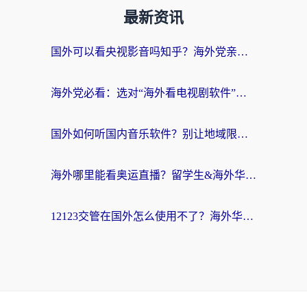
最新资讯
国外可以看央视影音吗知乎？海外党亲测有效的回国加速方案
海外党必看：选对“海外看电视剧软件”，再也不用愁国内剧刷不了
国外如何听国内音乐软件？别让地域限制，断了你的中文歌单
海外哪里能看奥运直播？留学生&海外华人必看的体育赛事观赛终极指南
12123交管在国外怎么使用不了？海外华人必看的无缝访问国内资源指南