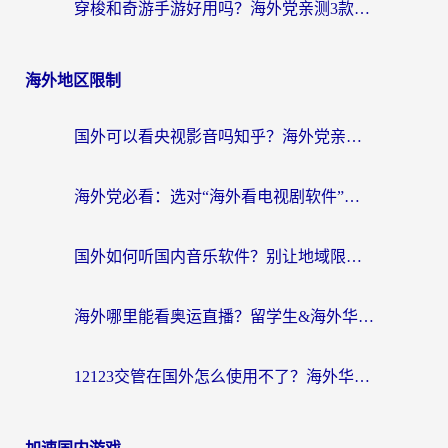
穿梭和奇游手游好用吗？海外党亲测3款回国加速器，附蜜蜂加速器七天试用攻略
海外地区限制
国外可以看央视影音吗知乎？海外党亲测有效的回国加速方案
海外党必看：选对“海外看电视剧软件”，再也不用愁国内剧刷不了
国外如何听国内音乐软件？别让地域限制，断了你的中文歌单
海外哪里能看奥运直播？留学生&海外华人必看的体育赛事观赛终极指南
12123交管在国外怎么使用不了？海外华人必看的无缝访问国内资源指南