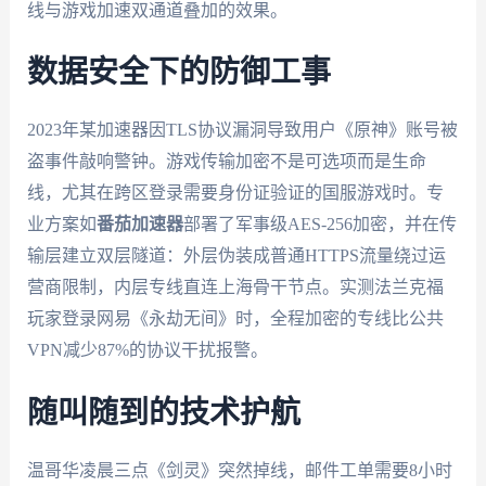
线与游戏加速双通道叠加的效果。
数据安全下的防御工事
2023年某加速器因TLS协议漏洞导致用户《原神》账号被
盗事件敲响警钟。游戏传输加密不是可选项而是生命
线，尤其在跨区登录需要身份证验证的国服游戏时。专
业方案如
番茄加速器
部署了军事级AES-256加密，并在传
输层建立双层隧道：外层伪装成普通HTTPS流量绕过运
营商限制，内层专线直连上海骨干节点。实测法兰克福
玩家登录网易《永劫无间》时，全程加密的专线比公共
VPN减少87%的协议干扰报警。
随叫随到的技术护航
温哥华凌晨三点《剑灵》突然掉线，邮件工单需要8小时