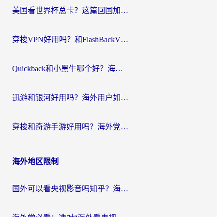
美国看世界杯总卡？这篇回国加速器指南帮你无缝刷国内资源（附苹果手机VPN设置步骤）
穿梭VPN好用吗？和FlashBackVPN对比哪个回国效果更好？
Quickback和小黑牛哪个好？海外党亲测指南，选对回国加速器秒回国内
迅游和银河好用吗？海外用户如何选择回国加速器实现无缝访问国内资源
穿梭和奇游手游好用吗？海外党亲测3款回国加速器，附蜜蜂加速器七天试用攻略
海外地区限制
国外可以看央视影音吗知乎？海外党亲测有效的回国加速方案