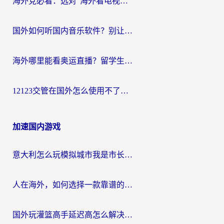
海外党必看：选对“海外看电视剧软件”，再也不用愁国内剧刷不了
国外如何听国内音乐软件？别让地域限制，断了你的中文歌单
海外哪里能看奥运直播？留学生&海外华人必看的体育赛事观赛终极指南
12123交管在国外怎么使用不了？海外华人必看的无缝访问国内资源指南
加速国内游戏
意大利怎么玩模拟城市我是市长？海外党国服游戏加速终极攻略（附三国3量子特攻解决办法）
人在海外，如何选择一款靠谱的玩剑灵2加速器？
国外玩灌篮高手延迟高怎么解决？海外玩家国服游戏加速终极指南