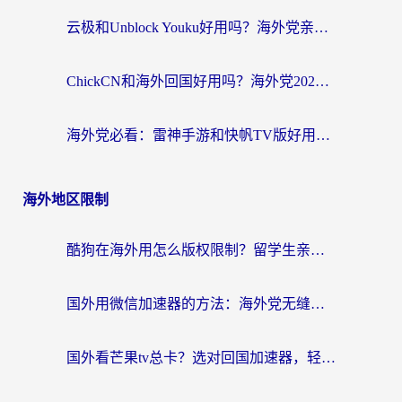
云极和Unblock Youku好用吗？海外党亲测+2026回国加速器避坑指南
ChickCN和海外回国好用吗？海外党2026亲测：从手游到影音，选对加速器的3个关键
海外党必看：雷神手游和快帆TV版好用吗？3步选对回国加速器不踩坑
海外地区限制
酷狗在海外用怎么版权限制？留学生亲测：3步解决听国内音乐难题
国外用微信加速器的方法：海外党无缝连接国内生活的实用指南
国外看芒果tv总卡？选对回国加速器，轻松追《浪姐》不费劲