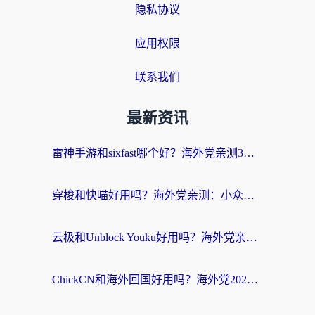
隐私协议
应用权限
联系我们
最新资讯
雷神手游和sixfast哪个好？海外党亲测3款回国加速器，教你选对不踩坑
穿梭和快喵好用吗？海外党亲测：小众加速器对比+番茄加速器深度体验
云极和Unblock Youku好用吗？海外党亲测+2026回国加速器避坑指南
ChickCN和海外回国好用吗？海外党2026亲测：从手游到影音，选对加速器的3个关键