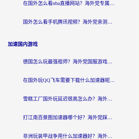
在国外怎么看nba直播网站？海外党专属体育观赛指南，告别地区限制！
国外怎么看手机腾讯视频？海外党亲测有效的追剧加速器选择指南
加速国内游戏
德国怎么玩最强祖师？海外党国服游戏加速器选择全攻略（附宝可梦Online实测）
在国外玩QQ飞车需要下载什么加速器呢？海外党亲测有效的国服游戏加速指南
雪糕工厂国外玩延迟很高怎么办？海外玩家国服游戏加速终极攻略（附实测推荐）
打江南百景图加速器哪个好？海外党踩坑N次后，终于找到不卡的秘诀
非洲玩装甲战争用什么加速器好？海外党亲测有效的国服游戏加速方案