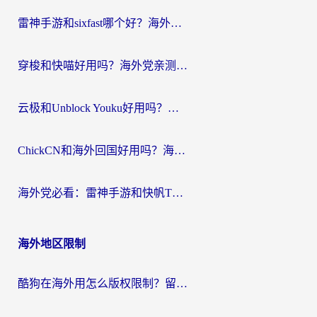
航
雷神手游和sixfast哪个好？海外党亲测3款回国加速器，教你选对不踩坑
穿梭和快喵好用吗？海外党亲测：小众加速器对比+番茄加速器深度体验
云极和Unblock Youku好用吗？海外党亲测+2026回国加速器避坑指南
ChickCN和海外回国好用吗？海外党2026亲测：从手游到影音，选对加速器的3个关键
海外党必看：雷神手游和快帆TV版好用吗？3步选对回国加速器不踩坑
海外地区限制
酷狗在海外用怎么版权限制？留学生亲测：3步解决听国内音乐难题