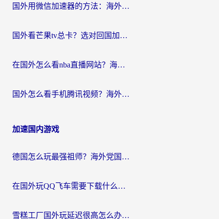
国外用微信加速器的方法：海外党无缝连接国内生活的实用指南
国外看芒果tv总卡？选对回国加速器，轻松追《浪姐》不费劲
在国外怎么看nba直播网站？海外党专属体育观赛指南，告别地区限制！
国外怎么看手机腾讯视频？海外党亲测有效的追剧加速器选择指南
加速国内游戏
德国怎么玩最强祖师？海外党国服游戏加速器选择全攻略（附宝可梦Online实测）
在国外玩QQ飞车需要下载什么加速器呢？海外党亲测有效的国服游戏加速指南
雪糕工厂国外玩延迟很高怎么办？海外玩家国服游戏加速终极攻略（附实测推荐）