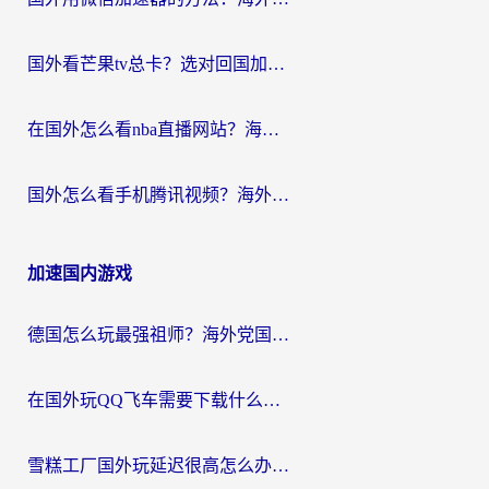
国外看芒果tv总卡？选对回国加速器，轻松追《浪姐》不费劲
在国外怎么看nba直播网站？海外党专属体育观赛指南，告别地区限制！
国外怎么看手机腾讯视频？海外党亲测有效的追剧加速器选择指南
加速国内游戏
德国怎么玩最强祖师？海外党国服游戏加速器选择全攻略（附宝可梦Online实测）
在国外玩QQ飞车需要下载什么加速器呢？海外党亲测有效的国服游戏加速指南
雪糕工厂国外玩延迟很高怎么办？海外玩家国服游戏加速终极攻略（附实测推荐）