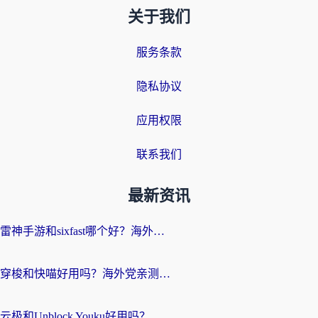
关于我们
服务条款
隐私协议
应用权限
联系我们
最新资讯
雷神手游和sixfast哪个好？海外党亲测3款回国加速器，教你选对不踩坑
穿梭和快喵好用吗？海外党亲测：小众加速器对比+番茄加速器深度体验
云极和Unblock Youku好用吗？海外党亲测+2026回国加速器避坑指南