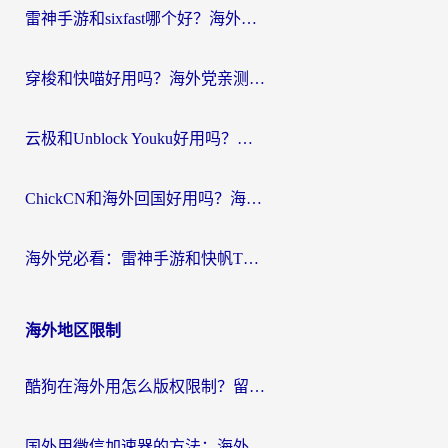
雷神手游和sixfast哪个好？海外党亲测3款回国加速器，教你选对不踩坑
穿梭和快喵好用吗？海外党亲测：小众加速器对比+番茄加速器深度体验
云极和Unblock Youku好用吗？海外党亲测+2026回国加速器避坑指南
ChickCN和海外回国好用吗？海外党2026亲测：从手游到影音，选对加速器的3个关键
海外党必看：雷神手游和快帆TV版好用吗？3步选对回国加速器不踩坑
海外地区限制
酷狗在海外用怎么版权限制？留学生亲测：3步解决听国内音乐难题
国外用微信加速器的方法：海外党无缝连接国内生活的实用指南