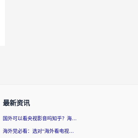
最新资讯
国外可以看央视影音吗知乎？海外党亲测有效的回国加速方案
海外党必看：选对“海外看电视剧软件”，再也不用愁国内剧刷不了