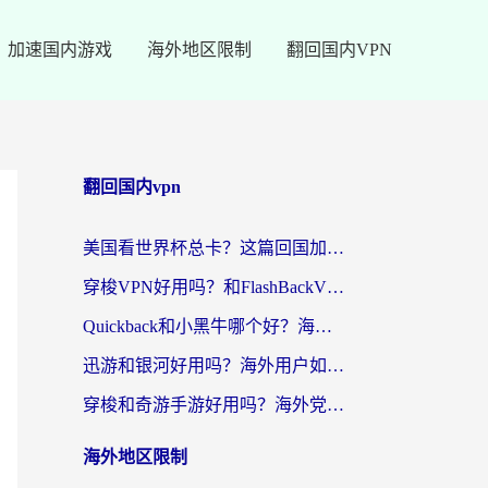
加速国内游戏
海外地区限制
翻回国内VPN
翻回国内vpn
美国看世界杯总卡？这篇回国加速器指南帮你无缝刷国内资源（附苹果手机VPN设置步骤）
穿梭VPN好用吗？和FlashBackVPN对比哪个回国效果更好？
Quickback和小黑牛哪个好？海外党亲测指南，选对回国加速器秒回国内
迅游和银河好用吗？海外用户如何选择回国加速器实现无缝访问国内资源
穿梭和奇游手游好用吗？海外党亲测3款回国加速器，附蜜蜂加速器七天试用攻略
海外地区限制