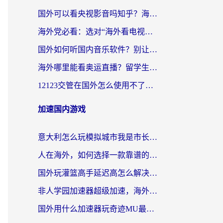
国外可以看央视影音吗知乎？海外党亲测有效的回国加速方案
海外党必看：选对“海外看电视剧软件”，再也不用愁国内剧刷不了
国外如何听国内音乐软件？别让地域限制，断了你的中文歌单
海外哪里能看奥运直播？留学生&海外华人必看的体育赛事观赛终极指南
12123交管在国外怎么使用不了？海外华人必看的无缝访问国内资源指南
加速国内游戏
意大利怎么玩模拟城市我是市长？海外党国服游戏加速终极攻略（附三国3量子特攻解决办法）
人在海外，如何选择一款靠谱的玩剑灵2加速器？
国外玩灌篮高手延迟高怎么解决？海外玩家国服游戏加速终极指南
非人学园加速器超级加速，海外玩家重返国服的通行证
国外用什么加速器玩奇迹MU最好？2026海外玩家国服游戏加速全攻略