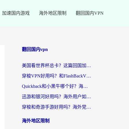
加速国内游戏
海外地区限制
翻回国内VPN
翻回国内vpn
美国看世界杯总卡？这篇回国加速器指南帮你无缝刷国内资源（附苹果手机VPN设置步骤）
穿梭VPN好用吗？和FlashBackVPN对比哪个回国效果更好？
Quickback和小黑牛哪个好？海外党亲测指南，选对回国加速器秒回国内
迅游和银河好用吗？海外用户如何选择回国加速器实现无缝访问国内资源
穿梭和奇游手游好用吗？海外党亲测3款回国加速器，附蜜蜂加速器七天试用攻略
海外地区限制