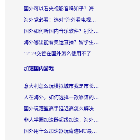
国外可以看央视影音吗知乎？海外党亲测有效的回国加速方案
海外党必看：选对“海外看电视剧软件”，再也不用愁国内剧刷不了
国外如何听国内音乐软件？别让地域限制，断了你的中文歌单
海外哪里能看奥运直播？留学生&海外华人必看的体育赛事观赛终极指南
12123交管在国外怎么使用不了？海外华人必看的无缝访问国内资源指南
加速国内游戏
意大利怎么玩模拟城市我是市长？海外党国服游戏加速终极攻略（附三国3量子特攻解决办法）
人在海外，如何选择一款靠谱的玩剑灵2加速器？
国外玩灌篮高手延迟高怎么解决？海外玩家国服游戏加速终极指南
非人学园加速器超级加速，海外玩家重返国服的通行证
国外用什么加速器玩奇迹MU最好？2026海外玩家国服游戏加速全攻略