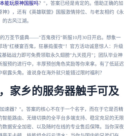
本能玩原神国服吗
？"，答案已经是肯定的。借助正确的加
原神》，还有《英雄联盟》国服激情排位、与老友相约《永
》的古风江湖。
万圣节盛典——"百鬼夜行"新服10月30日开启。想象一
场"红楼宴百鬼，狂暴捣蛋夜"！官方活动诚意惊人：升级
达成基础战力即可免费领取永久翅膀"九天揽月"；团队毕业神
新服预约进行中，丰厚预创角色奖励等你来拿。有了低延迟
中崭露头角。谁说身在海外就只能错过限时福利？
，家乡的服务器触手可及
加速器？"。答案的核心不在于一个名字，而在于它是否精
的智能路由、无缝切换的全平台多端支持、稳定充足的无限
的数据安全加密、以及随时在线的专业售后保障。当你深夜
港毫无卡顿，技能组合行云流水；当你与国内的兄弟们在