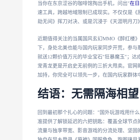
当你在东京涩谷的咖啡馆掏出手机，问出"
在日
速工具，跨越地域限制已成现实。不仅仅是《
劫无间》挥刀对决、或是沉浸于《天涯明月刀
近期值得关注的当属国风玄幻MMO《醉红楼》的
下，身处北美也能与国内玩家同步开荒，参与那
就送12颗价值万元的毕业宝石"狂暴魔玉"；
宠青龙更是开启史无前例的三折大甩卖。官网
加持，你完全可以领先一步，在国内玩家群体
结语：无需隔海相望
回到最初那个扎心的问题："国外玩游戏用什么
准提供了解锁延迟的六把钥匙：覆盖全球节点
流量与独享带宽、影音游戏的分流处理、坚固
独自在异乡登录《原神》国服角色，跑图璃月