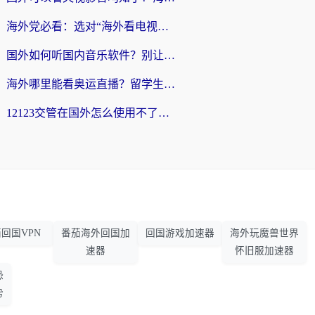
海外党必看：选对“海外看电视剧软件”，再也不用愁国内剧刷不了
国外如何听国内音乐软件？别让地域限制，断了你的中文歌单
海外哪里能看奥运直播？留学生&海外华人必看的体育赛事观赛终极指南
12123交管在国外怎么使用不了？海外华人必看的无缝访问国内资源指南
回国VPN
番茄海外回国加
回国游戏加速器
海外玩魔兽世界
速器
怀旧服加速器
恐
势