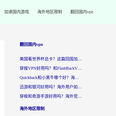
加速国内游戏
海外地区限制
翻回国内vpn
翻回国内vpn
美国看世界杯总卡？这篇回国加速器指南帮你无缝刷国内资源（附苹果手机VPN设置步骤）
穿梭VPN好用吗？和FlashBackVPN对比哪个回国效果更好？
Quickback和小黑牛哪个好？海外党亲测指南，选对回国加速器秒回国内
迅游和银河好用吗？海外用户如何选择回国加速器实现无缝访问国内资源
穿梭和奇游手游好用吗？海外党亲测3款回国加速器，附蜜蜂加速器七天试用攻略
海外地区限制