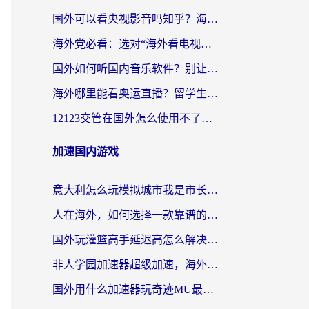
国外可以看央视影音吗知乎？海外党亲测有效的回国加速方案
海外党必看：选对“海外看电视剧软件”，再也不用愁国内剧刷不了
国外如何听国内音乐软件？别让地域限制，断了你的中文歌单
海外哪里能看奥运直播？留学生&海外华人必看的体育赛事观赛终极指南
12123交管在国外怎么使用不了？海外华人必看的无缝访问国内资源指南
加速国内游戏
意大利怎么玩模拟城市我是市长？海外党国服游戏加速终极攻略（附三国3量子特攻解决办法）
人在海外，如何选择一款靠谱的玩剑灵2加速器？
国外玩灌篮高手延迟高怎么解决？海外玩家国服游戏加速终极指南
非人学园加速器超级加速，海外玩家重返国服的通行证
国外用什么加速器玩奇迹MU最好？2026海外玩家国服游戏加速全攻略