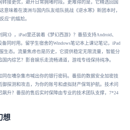
骨干网转接更优，避开日常拥堵时段。更难得的是，它精选回国
，这意味着在澳洲与国内队友组队挑战《逆水寒》新团本时，
反应"的尴尬。
》，iPad里还装着《梦幻西游》？番茄支持Android、
端设备同时用。留学生宿舍的Windows笔记本上课记笔记，iPad
入国服生态。流量焦虑也是历史，它提供稳定无限流量，智能分
追国内综艺？影音娱乐走流畅通道，游戏专线保持纯净。
如同在嘈杂集市喊出你的银行密码。番茄的数据安全加密技
抵御探测和攻击，为你的账号和虚拟财产保驾护航。技术问
飙升？番茄的售后实时保障由专业的技术团队支撑，7*24
幻想