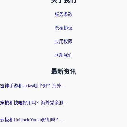
关于我们
服务条款
隐私协议
应用权限
联系我们
最新资讯
雷神手游和sixfast哪个好？海外党亲测3款回国加速器，教你选对不踩坑
穿梭和快喵好用吗？海外党亲测：小众加速器对比+番茄加速器深度体验
云极和Unblock Youku好用吗？海外党亲测+2026回国加速器避坑指南