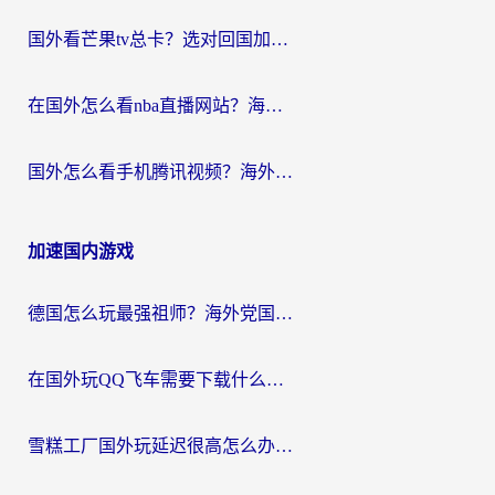
国外看芒果tv总卡？选对回国加速器，轻松追《浪姐》不费劲
在国外怎么看nba直播网站？海外党专属体育观赛指南，告别地区限制！
国外怎么看手机腾讯视频？海外党亲测有效的追剧加速器选择指南
加速国内游戏
德国怎么玩最强祖师？海外党国服游戏加速器选择全攻略（附宝可梦Online实测）
在国外玩QQ飞车需要下载什么加速器呢？海外党亲测有效的国服游戏加速指南
雪糕工厂国外玩延迟很高怎么办？海外玩家国服游戏加速终极攻略（附实测推荐）