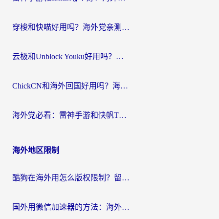
穿梭和快喵好用吗？海外党亲测：小众加速器对比+番茄加速器深度体验
云极和Unblock Youku好用吗？海外党亲测+2026回国加速器避坑指南
ChickCN和海外回国好用吗？海外党2026亲测：从手游到影音，选对加速器的3个关键
海外党必看：雷神手游和快帆TV版好用吗？3步选对回国加速器不踩坑
海外地区限制
酷狗在海外用怎么版权限制？留学生亲测：3步解决听国内音乐难题
国外用微信加速器的方法：海外党无缝连接国内生活的实用指南