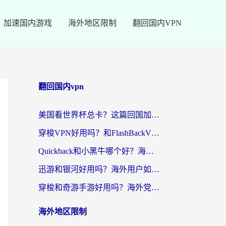
加速国内游戏
海外地区限制
翻回国内VPN
翻回国内vpn
美国看世界杯总卡？这篇回国加速器指南帮你无缝刷国内资源（附苹果手机VPN设置步骤）
穿梭VPN好用吗？和FlashBackVPN对比哪个回国效果更好？
Quickback和小黑牛哪个好？海外党亲测指南，选对回国加速器秒回国内
迅游和银河好用吗？海外用户如何选择回国加速器实现无缝访问国内资源
穿梭和奇游手游好用吗？海外党亲测3款回国加速器，附蜜蜂加速器七天试用攻略
海外地区限制