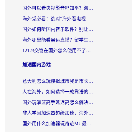
国外可以看央视影音吗知乎？海外党亲测有效的回国加速方案
海外党必看：选对“海外看电视剧软件”，再也不用愁国内剧刷不了
国外如何听国内音乐软件？别让地域限制，断了你的中文歌单
海外哪里能看奥运直播？留学生&海外华人必看的体育赛事观赛终极指南
12123交管在国外怎么使用不了？海外华人必看的无缝访问国内资源指南
加速国内游戏
意大利怎么玩模拟城市我是市长？海外党国服游戏加速终极攻略（附三国3量子特攻解决办法）
人在海外，如何选择一款靠谱的玩剑灵2加速器？
国外玩灌篮高手延迟高怎么解决？海外玩家国服游戏加速终极指南
非人学园加速器超级加速，海外玩家重返国服的通行证
国外用什么加速器玩奇迹MU最好？2026海外玩家国服游戏加速全攻略