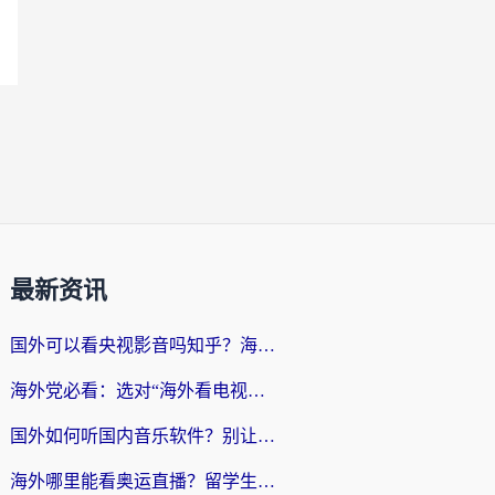
最新资讯
国外可以看央视影音吗知乎？海外党亲测有效的回国加速方案
海外党必看：选对“海外看电视剧软件”，再也不用愁国内剧刷不了
国外如何听国内音乐软件？别让地域限制，断了你的中文歌单
海外哪里能看奥运直播？留学生&海外华人必看的体育赛事观赛终极指南