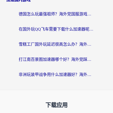
德国怎么玩最强祖师？海外党国服游戏加速器选择全攻略（附宝可梦Online实测）
在国外玩QQ飞车需要下载什么加速器呢？海外党亲测有效的国服游戏加速指南
雪糕工厂国外玩延迟很高怎么办？海外玩家国服游戏加速终极攻略（附实测推荐）
打江南百景图加速器哪个好？海外党踩坑N次后，终于找到不卡的秘诀
非洲玩装甲战争用什么加速器好？海外党亲测有效的国服游戏加速方案
下载应用