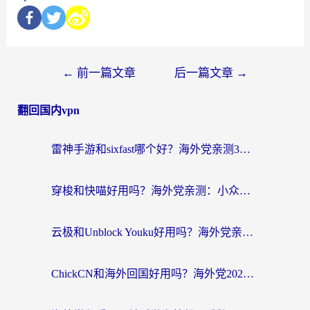
←
前一篇文章
后一篇文章
→
翻回国内vpn
雷神手游和sixfast哪个好？海外党亲测3款回国加速器，教你选对不踩坑
穿梭和快喵好用吗？海外党亲测：小众加速器对比+番茄加速器深度体验
云极和Unblock Youku好用吗？海外党亲测+2026回国加速器避坑指南
ChickCN和海外回国好用吗？海外党2026亲测：从手游到影音，选对加速器的3个关键