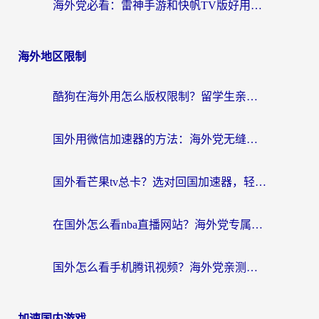
海外党必看：雷神手游和快帆TV版好用吗？3步选对回国加速器不踩坑
海外地区限制
酷狗在海外用怎么版权限制？留学生亲测：3步解决听国内音乐难题
国外用微信加速器的方法：海外党无缝连接国内生活的实用指南
国外看芒果tv总卡？选对回国加速器，轻松追《浪姐》不费劲
在国外怎么看nba直播网站？海外党专属体育观赛指南，告别地区限制！
国外怎么看手机腾讯视频？海外党亲测有效的追剧加速器选择指南
加速国内游戏