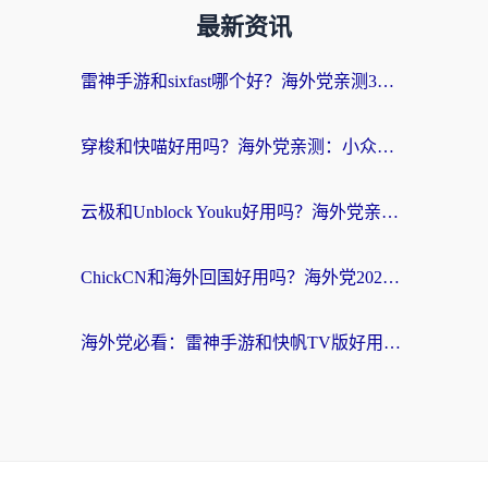
最新资讯
雷神手游和sixfast哪个好？海外党亲测3款回国加速器，教你选对不踩坑
穿梭和快喵好用吗？海外党亲测：小众加速器对比+番茄加速器深度体验
云极和Unblock Youku好用吗？海外党亲测+2026回国加速器避坑指南
ChickCN和海外回国好用吗？海外党2026亲测：从手游到影音，选对加速器的3个关键
海外党必看：雷神手游和快帆TV版好用吗？3步选对回国加速器不踩坑