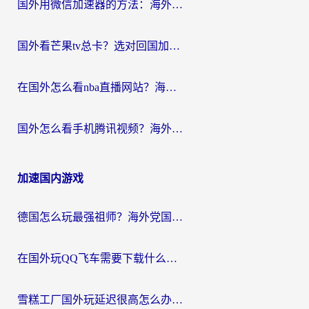
国外用微信加速器的方法：海外党无缝连接国内生活的实用指南
国外看芒果tv总卡？选对回国加速器，轻松追《浪姐》不费劲
在国外怎么看nba直播网站？海外党专属体育观赛指南，告别地区限制！
国外怎么看手机腾讯视频？海外党亲测有效的追剧加速器选择指南
加速国内游戏
德国怎么玩最强祖师？海外党国服游戏加速器选择全攻略（附宝可梦Online实测）
在国外玩QQ飞车需要下载什么加速器呢？海外党亲测有效的国服游戏加速指南
雪糕工厂国外玩延迟很高怎么办？海外玩家国服游戏加速终极攻略（附实测推荐）