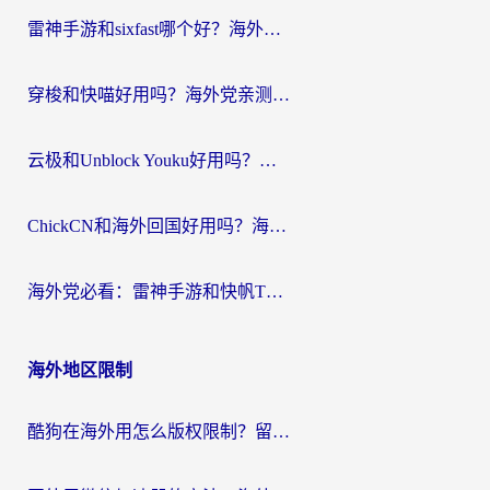
航
雷神手游和sixfast哪个好？海外党亲测3款回国加速器，教你选对不踩坑
穿梭和快喵好用吗？海外党亲测：小众加速器对比+番茄加速器深度体验
云极和Unblock Youku好用吗？海外党亲测+2026回国加速器避坑指南
ChickCN和海外回国好用吗？海外党2026亲测：从手游到影音，选对加速器的3个关键
海外党必看：雷神手游和快帆TV版好用吗？3步选对回国加速器不踩坑
海外地区限制
酷狗在海外用怎么版权限制？留学生亲测：3步解决听国内音乐难题