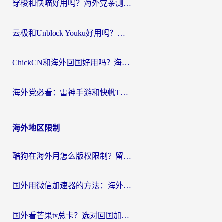
穿梭和快喵好用吗？海外党亲测：小众加速器对比+番茄加速器深度体验
云极和Unblock Youku好用吗？海外党亲测+2026回国加速器避坑指南
ChickCN和海外回国好用吗？海外党2026亲测：从手游到影音，选对加速器的3个关键
海外党必看：雷神手游和快帆TV版好用吗？3步选对回国加速器不踩坑
海外地区限制
酷狗在海外用怎么版权限制？留学生亲测：3步解决听国内音乐难题
国外用微信加速器的方法：海外党无缝连接国内生活的实用指南
国外看芒果tv总卡？选对回国加速器，轻松追《浪姐》不费劲