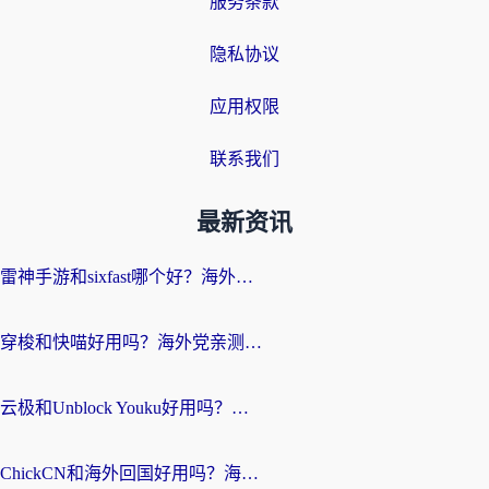
服务条款
隐私协议
应用权限
联系我们
最新资讯
雷神手游和sixfast哪个好？海外党亲测3款回国加速器，教你选对不踩坑
穿梭和快喵好用吗？海外党亲测：小众加速器对比+番茄加速器深度体验
云极和Unblock Youku好用吗？海外党亲测+2026回国加速器避坑指南
ChickCN和海外回国好用吗？海外党2026亲测：从手游到影音，选对加速器的3个关键