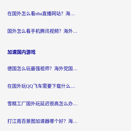
在国外怎么看nba直播网站？海外党专属体育观赛指南，告别地区限制！
国外怎么看手机腾讯视频？海外党亲测有效的追剧加速器选择指南
加速国内游戏
德国怎么玩最强祖师？海外党国服游戏加速器选择全攻略（附宝可梦Online实测）
在国外玩QQ飞车需要下载什么加速器呢？海外党亲测有效的国服游戏加速指南
雪糕工厂国外玩延迟很高怎么办？海外玩家国服游戏加速终极攻略（附实测推荐）
打江南百景图加速器哪个好？海外党踩坑N次后，终于找到不卡的秘诀